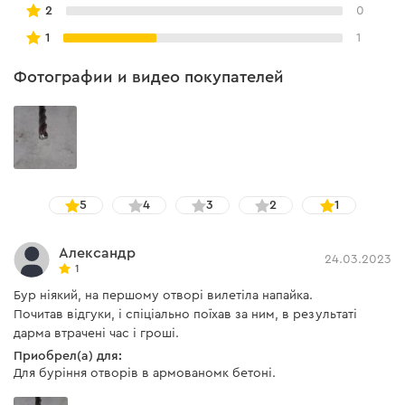
получаете качественный, продуктивный расходный
2
0
материал по доступной цене.
1
1
Фотографии и видео покупателей
5
4
3
2
1
Александр
24.03.2023
1
Бур ніякий, на першому отворі вилетіла напайка.
Почитав відгуки, і спіціально поїхав за ним, в результаті
дарма втрачені час і гроші.
Приобрел(а) для:
Для буріння отворів в армованомк бетоні.