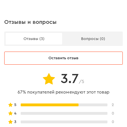
Отзывы и вопросы
Отзывы (3)
Вопросы (0)
Оставить отзыв
3.7
ВЫСОКОКАЧЕСТВЕННЫЙ
/5
МАТЕРИАЛ
67% покупателей рекомендуют этот товар
5
2
Бур для перфоратора изготовлен из высокопрочной
4
0
стали, что обеспечивает длительный ресурс.
Приобретая бур Dnipro-M Ultra для перфоратора, Вы
3
0