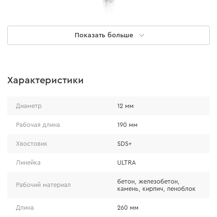
Показать больше
Характеристики
ПРЕИМУЩЕСТВА
Диаметр
12 мм
Трехгранная форма твердосплавной напайки
Рабочая длина
190 мм
позволяет эффективно работать с разными
Хвостовик
SDS+
материалами и легко проходить арматуру, даже после
1000 отверстий в бетоне марки В50. Бур имеет 3
Линейка
ULTRA
специальных канавки, посредством которых
бетон, железобетон,
выводится шлам и пыль.
Рабочий материал
камень, кирпич, пеноблок
Длина
260 мм