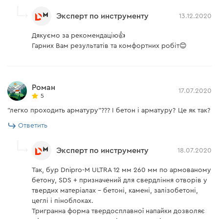
Эксперт по инструменту
13.12.2020
Дякуємо за рекомендацію👍
Гарних Вам результатів та комфортних робіт😊
Роман
17.07.2020
5
"легко проходить арматуру"??? І бетон і арматуру? Це як так?
Ответить
Эксперт по инструменту
18.07.2020
Так, бур Dnipro-M ULTRA 12 мм 260 мм по армованому
бетону, SDS + призначений для свердління отворів у
твердих матеріалах – бетоні, камені, залізобетоні,
цеглі і піноблоках.
Тригранна форма твердосплавної напайки дозволяє