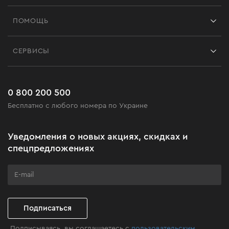
Франшиза
ПОМОЩЬ
Отзывы
Контакты
Блог
СЕРВИСЫ
Возврат
Работа
Сервис
Доставка и оплата
Новинки
Часто задаваемые вопросы
0 800 200 500
Черная пятница
Бесплатно с любого номера по Украине
Новости
Акционные наборы
Уведомления о новых акциях, скидках и
Бизнес-клиентам
спецпредложениях
Программа лояльности
Клуб мастерства
Подписаться
Подписываясь, вы соглашаетесь с
пользовательским