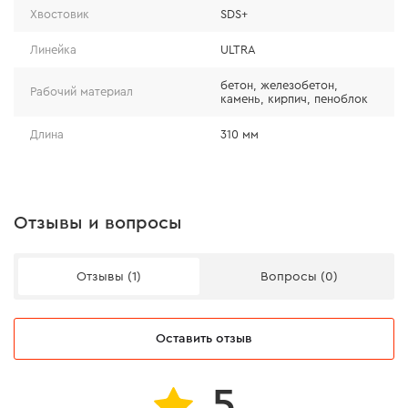
Хвостовик
SDS+
материалами и легко проходить арматуру, даже после
1000 отверстий в бетоне марки В50. Бур имеет 3
Линейка
ULTRA
специальных канавки, посредством которых
бетон, железобетон,
выводится шлам и пыль.
Рабочий материал
камень, кирпич, пеноблок
Длина
310 мм
Отзывы и вопросы
Отзывы (1)
Вопросы (0)
Оставить отзыв
5