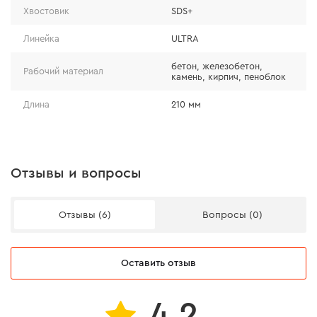
Хвостовик
SDS+
позволяет эффективно работать с разными
материалами и легко проходить арматуру, даже после
Линейка
ULTRA
1000 отверстий в бетоне марки В50. Бур имеет 3
бетон, железобетон,
специальных канавки, посредством которых
Рабочий материал
камень, кирпич, пеноблок
выводится шлам и пыль.
Длина
210 мм
Отзывы и вопросы
Отзывы (6)
Вопросы (0)
Оставить отзыв
4.2