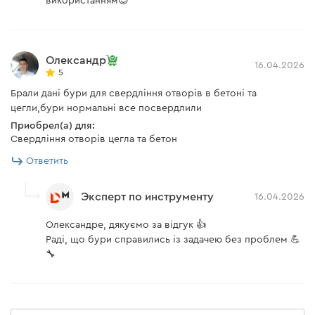
використанням😎
Олександр
16.04.2026
5
Брали дані бури для свердління отворів в бетоні та
цегли,бури нормальні все посвердлили
Приобрел(а) для:
Свердління отворів цегла та бетон
Ответить
Эксперт по инструменту
16.04.2026
Олександре, дякуємо за відгук 👍
Раді, що бури справились із задачею без проблем 💪
🔧