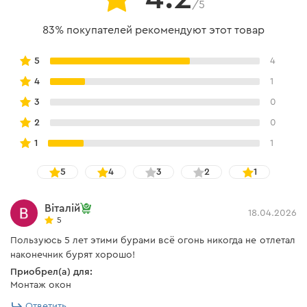
/5
83% покупателей рекомендуют этот товар
ВЫСОКОКАЧЕСТВЕННЫЙ
МАТЕРИАЛ
5
4
4
1
Бур для перфоратора изготовлен из высокопрочной
3
0
стали, что обеспечивает длительный ресурс.
2
0
Приобретая бур Dnipro-M Ultra для перфоратора, Вы
1
1
получаете качественный, продуктивный расходный
материал по доступной цене.
5
4
3
2
1
Віталій
18.04.2026
5
Пользуюсь 5 лет этими бурами всё огонь никогда не отлетал
наконечник бурят хорошо!
Приобрел(а) для:
Монтаж окон
Ответить