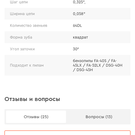
Шаг цепи
0,325",
Надежность
Ширина цепи
0,058"
Звенья цепи выполнены из рессорно-пружинной
стали марки 60SI2Mn, что позволяет легче переносить
Количество звеньев
64DL
систематические истирания, деформации и дефицит
смазки без потери физических характеристик.
Форма зуба
квадрат
Угол заточки
30°
бензопилы FA-40S / FA-
Подходит к пилам
45LX / FA-52LX / DSG-40H
/ DSG-45H
Отзывы и вопросы
Отзывы (25)
Вопросы (13)