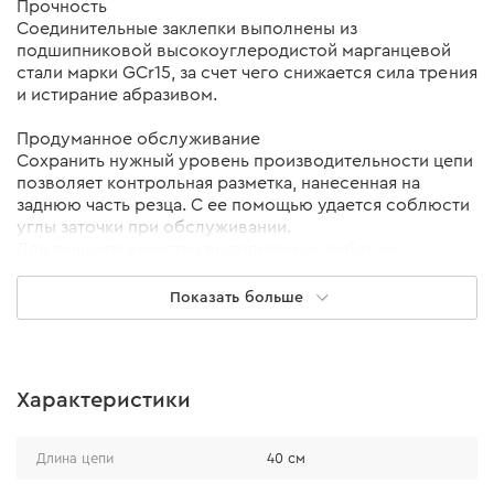
Прочность
Соединительные заклепки выполнены из
подшипниковой высокоуглеродистой марганцевой
стали марки GCr15, за счет чего снижается сила трения
и истирание абразивом.
Продуманное обслуживание
Сохранить нужный уровень производительности цепи
позволяет контрольная разметка, нанесенная на
заднюю часть резца. С ее помощью удается соблюсти
углы заточки при обслуживании.
Для лучшего качества выполняемых работ на
протяжении всего срока эксплуатации,
рекомендуется использовать станок для заточки цепи.
Показать больше
Выносливость
Замковые звенья изготовлены из рессорно-
пружинной стали марки 50CrV, что позволяет
Характеристики
смягчить ударные нагрузки при попадании инородных
тел на пути резца. Данный сплав также позволяет
спокойно переносить поперечные деформации в
Длина цепи
40 см
процессе работы, возвращаясь без изменений в
начальное положение.