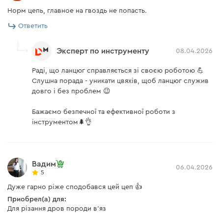
Норм цепь, главное на гвоздь не попасть.
Ответить
Эксперт по инструменту
08.04.2026
Раді, що ланцюг справляється зі своєю роботою 💪
Слушна порада - уникати цвяхів, щоб ланцюг служив
довго і без проблем 😉
Бажаємо безпечної та ефективної роботи з
інструментом🌲👌
Вадим
06.04.2026
5
Дуже гарно ріже сподобався цей цеп 👍
Приобрел(а) для:
Для різання дров породи в'яз