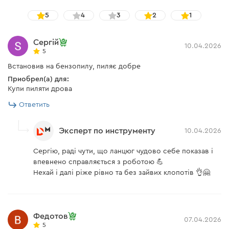
5
4
3
2
1
Сергій
10.04.2026
5
Встановив на бензопилу, пиляє добре
Приобрел(а) для:
Купи пиляти дрова
Ответить
Эксперт по инструменту
10.04.2026
Сергію, раді чути, що ланцюг чудово себе показав і
впевнено справляється з роботою 💪
Нехай і далі ріже рівно та без зайвих клопотів 👌🤗
Федотов
07.04.2026
5