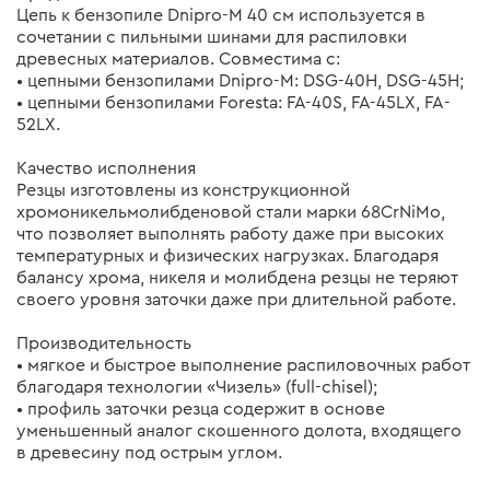
Цепь к бензопиле Dnipro-M 40 см используется в
сочетании с пильными шинами для распиловки
древесных материалов. Совместима с:
• цепными бензопилами Dnipro-M: DSG-40H, DSG-45H;
• цепными бензопилами Foresta: FA-40S, FA-45LX, FA-
52LX.
Качество исполнения
Резцы изготовлены из конструкционной
хромоникельмолибденовой стали марки 68CrNiMo,
что позволяет выполнять работу даже при высоких
температурных и физических нагрузках. Благодаря
балансу хрома, никеля и молибдена резцы не теряют
своего уровня заточки даже при длительной работе.
Производительность
• мягкое и быстрое выполнение распиловочных работ
благодаря технологии «Чизель» (full-chisel);
• профиль заточки резца содержит в основе
уменьшенный аналог скошенного долота, входящего
в древесину под острым углом.