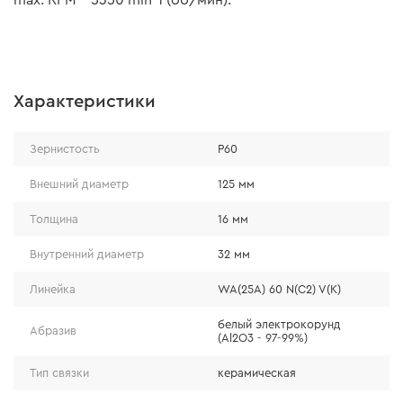
max. RPM – 5350 min-1 (об/мин).
Характеристики
Зернистость
Р60
Внешний диаметр
125 мм
Толщина
16 мм
Внутренний диаметр
32 мм
Линейка
WA(25A) 60 N(C2) V(K)
белый электрокорунд
Абразив
(Al2O3 - 97-99%)
Тип связки
керамическая