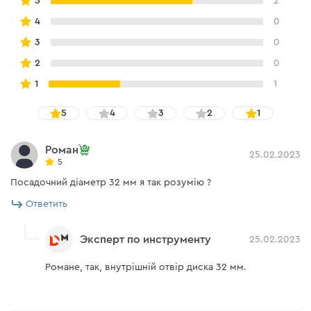
5
2
4
0
3
0
2
0
1
1
5
4
3
2
1
Роман
25.02.2023
5
Посадочний діаметр 32 мм я так розумію ?
Ответить
Эксперт по инструменту
25.02.2023
Романе, так, внутрішній отвір диска 32 мм.