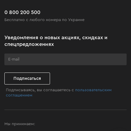
Доставка и оплата
Новинки
Часто задаваемые вопросы
0 800 200 500
Черная пятница
Бесплатно с любого номера по Украине
Новости
Акционные наборы
Уведомления о новых акциях, скидках и
Бизнес-клиентам
спецпредложениях
Программа лояльности
Клуб мастерства
Подписаться
Подписываясь, вы соглашаетесь с
пользовательским
соглашением
Мы принимаем: