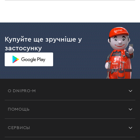
Купуйте ще зручніше у
застосунку
О DNIPRO-M
Франшиза
ПОМОЩЬ
Отзывы
Контакты
Блог
СЕРВИСЫ
Возврат
Работа
Сервис