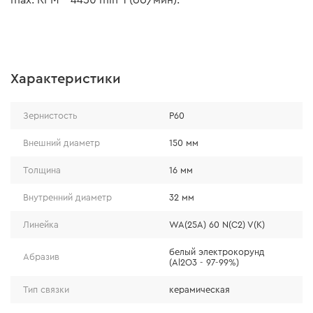
max. RPM – 4450 min-1 (об/мин).
Характеристики
Зернистость
Р60
Внешний диаметр
150 мм
Толщина
16 мм
Внутренний диаметр
32 мм
Линейка
WA(25A) 60 N(C2) V(K)
белый электрокорунд
Абразив
(Al2O3 - 97-99%)
Тип связки
керамическая