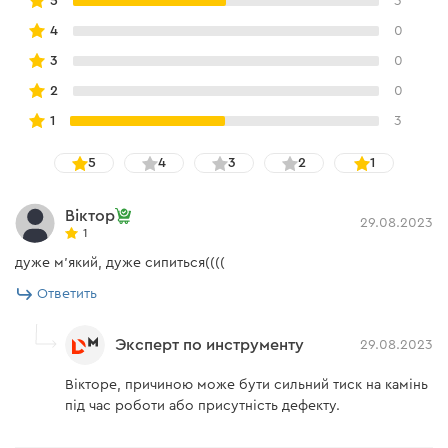
5
3
4
0
3
0
2
0
1
3
5
4
3
2
1
Віктор
29.08.2023
1
дуже м'який, дуже сипиться((((
Ответить
Эксперт по инструменту
29.08.2023
Вікторе, причиною може бути сильний тиск на камінь
під час роботи або присутність дефекту.