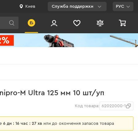
Киев
Служба поддержки
РУС
Viber
WhatsApp
Telegram
Facebook
E-mail
0 800 200 500
ipro-M Ultra 125 мм 10 шт/уп
Бесплатно по
Украине
Код товара:
62022000-1
ще
6 дн : 16 час : 27 хв
или до окончения запасов товара