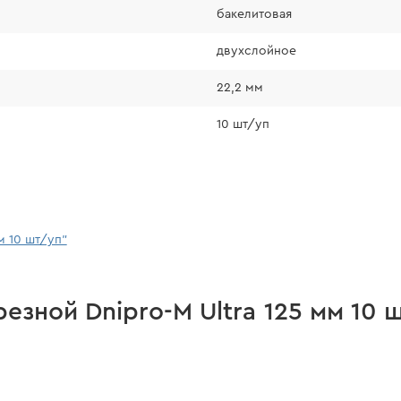
бакелитовая
двухслойное
22,2 мм
10 шт/уп
м 10 шт/уп"
езной Dnipro-M Ultra 125 мм 10 