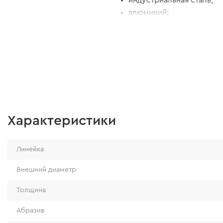
индустриальная сталь;
алюминий;
бронза;
медь;
латунь;
чугун.
Характеристики
Линейка
Внешний диаметр
Толщина
Абразив