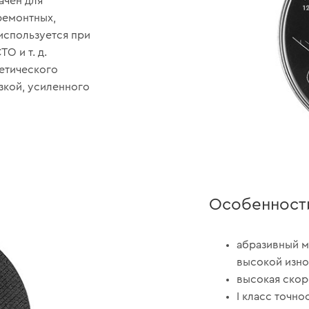
ачен для
ремонтных,
используется при
О и т. д.
тетического
зкой, усиленного
Особенност
абразивный м
высокой изно
высокая скор
I класс точно