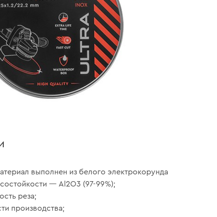
и
атериал выполнен из белого электрокорунда
состойкости — Al2O3 (97-99%);
ость реза;
сти производства;