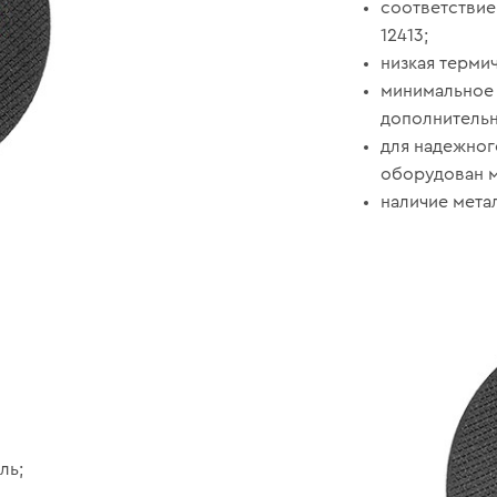
соответстви
12413;
низкая термич
минимальное 
дополнительн
для надежног
оборудован м
наличие метал
ы
ль;