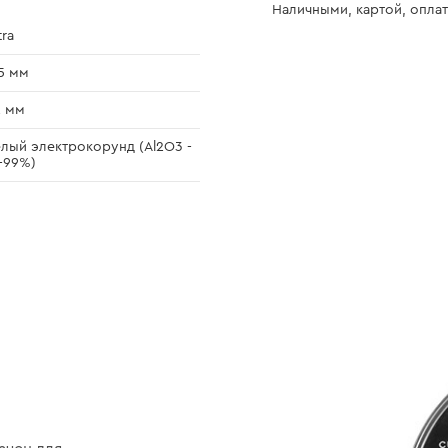
Наличными, картой, оплат
tra
5 мм
2 мм
лый электрокорунд (Al2O3 -
-99%)