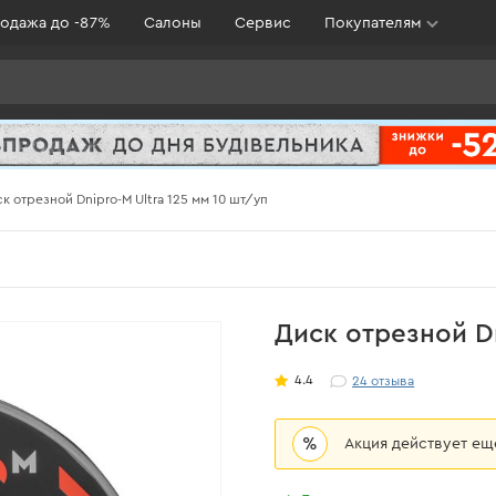
одажа до -87%
Салоны
Сервис
Покупателям
к отрезной Dnipro-M Ultra 125 мм 10 шт/уп
Диск отрезной Dn
4.4
24
отзыва
%
Акция действует е