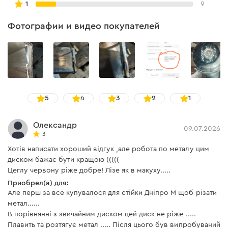
1
9
Фотографии и видео покупателей
5
4
3
2
1
Олександр
09.07.2026
3
Хотів написати хороший відгук ,але робота по металу цим
диском бажає бути кращою (((((
Цеглу червону ріже добре! Лізе як в макуху.....
Приобрел(а) для:
Але перш за все купувалося для стійки Дніпро М щоб різати
метал......
В порівнянні з звичайним диском цей диск не ріже .....
Плавить та розтягує метал ..... Після цього був випробуваний