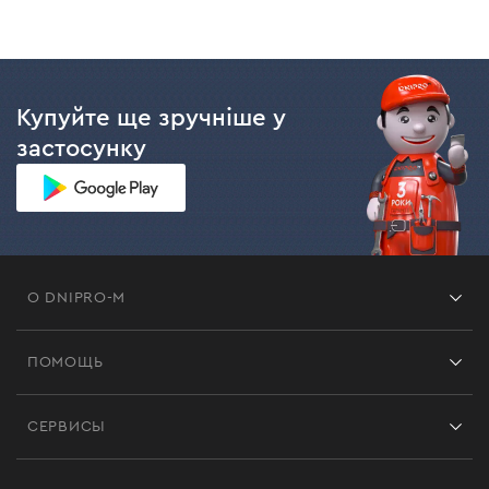
Купуйте ще зручніше у
застосунку
О DNIPRO-M
Франшиза
ПОМОЩЬ
Отзывы
Контакты
Блог
СЕРВИСЫ
Возврат
Работа
Сервис
Доставка и оплата
Новинки