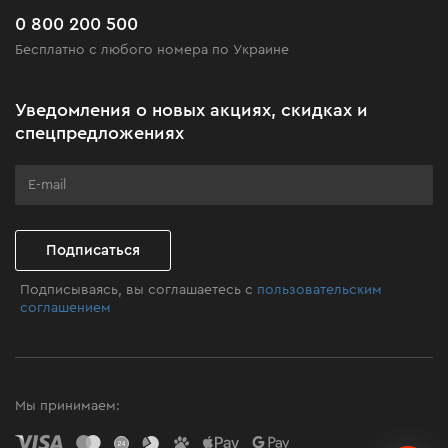
Часто задаваемые вопросы
0 800 200 500
Черная пятница
Бесплатно с любого номера по Украине
Новости
Акционные наборы
Уведомления о новых акциях, скидках и
Бизнес-клиентам
спецпредложениях
Программа лояльности
Клуб мастерства
Подписаться
Подписываясь, вы соглашаетесь с
пользовательским
соглашением
Мы принимаем: