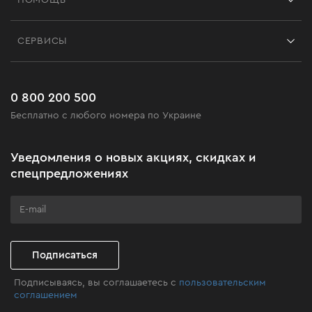
ПОМОЩЬ
Отзывы
Контакты
Блог
СЕРВИСЫ
Возврат
Работа
Сервис
Доставка и оплата
Новинки
Часто задаваемые вопросы
0 800 200 500
Черная пятница
Бесплатно с любого номера по Украине
Новости
Акционные наборы
Уведомления о новых акциях, скидках и
Бизнес-клиентам
спецпредложениях
Программа лояльности
Клуб мастерства
Подписаться
Подписываясь, вы соглашаетесь с
пользовательским
соглашением