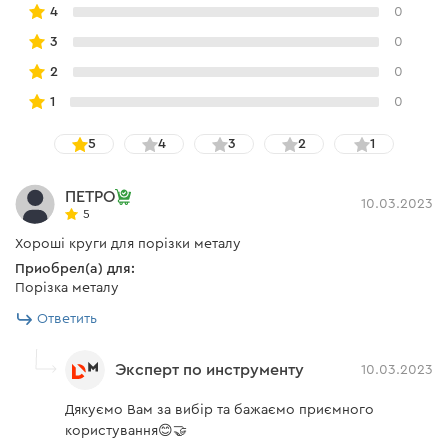
4
0
затраты на дополнительную обработку);
круг оборудован металлическим кольцом для
3
0
надежного закрепления на инструменте.
2
0
1
0
5
4
3
2
1
ПЕТРО
10.03.2023
5
Хороші круги для порізки металу
Приобрел(а) для:
Порізка металу
Ответить
Эксперт по инструменту
10.03.2023
Дякуємо Вам за вибір та бажаємо приємного
користування😊🤝