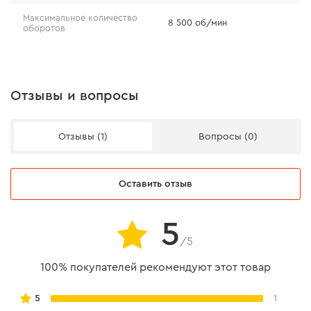
Максимальное количество
8 500 об/мин
оборотов
Отзывы и вопросы
Отзывы (1)
Вопросы (0)
Особенности круга
Оставить отзыв
высокая скорость реза;
5
I класс точности производства;
/5
соответствие международным нормам
100% покупателей рекомендуют этот товар
безопасности EN 12413;
низкая термическая нагрузка;
5
1
минимальное образование заусенцев (меньшие