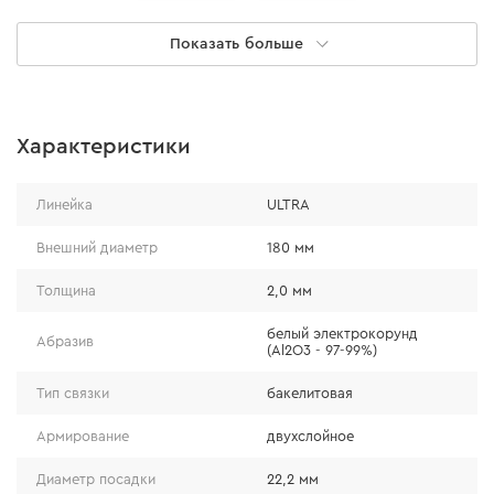
Показать больше
Характеристики
Особенности
Линейка
ULTRA
Основа круга — слой смеси синтетического
Внешний диаметр
180 мм
абразивного зерна с высококачественной связкой,
Толщина
2,0 мм
усиленный двумя слоями стекловолоконной сетки.
Абразивный материал выполнен из белого
белый электрокорунд
Абразив
(Al2O3 - 97-99%)
электрокорунда высокой износостойкости — Al2O3
(97-99%).
Тип связки
бакелитовая
Армирование
двухслойное
Диаметр посадки
22,2 мм