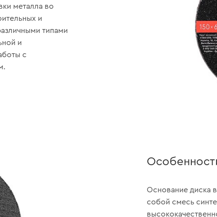
вки металла во
оительных и
различными типами
ьной и
аботы с
м.
Особенност
Основание диска в
собой смесь синте
высококачественно