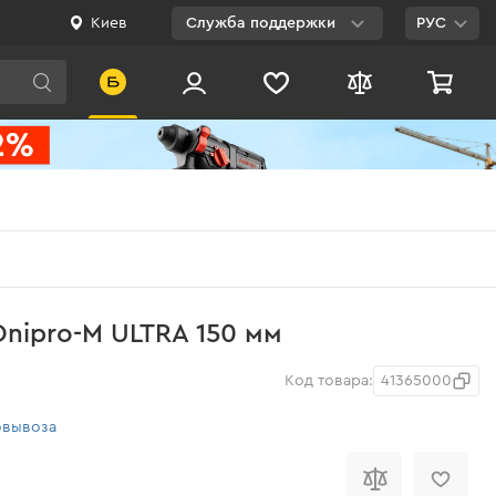
Киев
Служба поддержки
РУС
Viber
WhatsApp
Telegram
Facebook
E-mail
0 800 200 500
Dnipro-M ULTRA 150 мм
Бесплатно по
Украине
Код товара:
41365000
овывоза