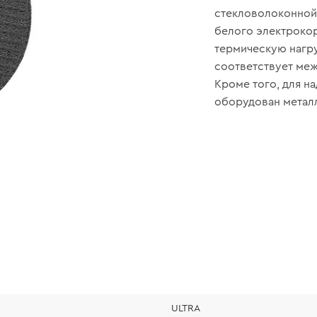
стекловолоконной 
белого электрокор
термическую нагруз
соответствует меж
Кроме того, для н
оборудован метал
ULTRA