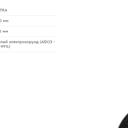
LTRA
0 мм
0 мм
лый электрокорунд (Al2O3 -
-99%)