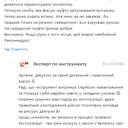
довелося перемотувати ізолентою.
Лопнула скоба, яка фіксує муфту регулювання тріскачки,
тепер вона ходить вільно. Але мені це не заважає, бо
працюю тільки на режимі свердління і все відчуваю рукою.
На свердлінні муфта тримає добре.
Висновок: Якщо руки з того місця, цей апарат невбивний.
Рекомендую!
Ответить
Эксперт по инструменту
30.03.2026
Артеме, дякуємо за такий детальний і практичний
відгук 💪
Раді, що інструмент витримує серйозні навантаження
та показує себе надійно навіть у складних умовах 😊
Окремо цінуємо ваш підхід до експлуатації, адже
правильне охолодження дійсно позитивно впливає
на ресурс двигуна 👍
Щодо моментів, які виникли в процесі тривалої
експлуатації - такі речі можуть з часом з’являтись при