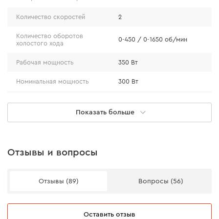
Количество скоростей
2
Количество оборотов
0-450 / 0-1650 об/мин
холостого хода
Рабочая мощность
350 Вт
Номинальная мощность
300 Вт
Максимальная мощность
450 Вт
Показать больше
Тип двигателя
коллекторный (щеточный)
Степень крутящего
20+1
момента
Отзывы и вопросы
Материал патрона
пластик
Мощность
Отзывы (89)
Вопросы (56)
быстросменный
Тип патрона
(одномуфтовый)
Благодаря двигателю с номинальной мощностью 300
Вт, дрель-шуруповерт TD-32Q может эффективно
Диаметр патрона
0,8-10 мм
Оставить отзыв