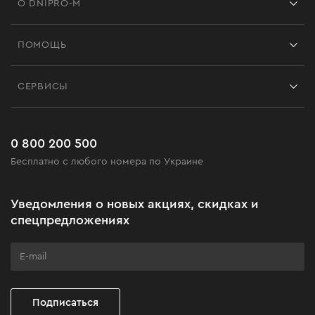
О DNIPRO-M
Франшиза
ПОМОЩЬ
Отзывы
Контакты
Блог
СЕРВИСЫ
Возврат
Работа
Сервис
Доставка и оплата
Новинки
Часто задаваемые вопросы
0 800 200 500
Черная пятница
Бесплатно с любого номера по Украине
Новости
Акционные наборы
Уведомления о новых акциях, скидках и
Бизнес-клиентам
спецпредложениях
Программа лояльности
Клуб мастерства
Подписаться