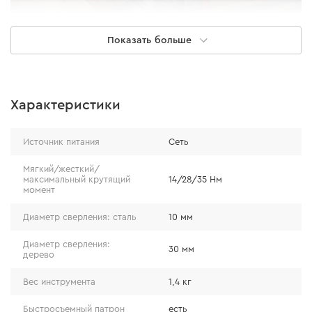
Показать больше
Характеристики
Источник питания
Сеть
Надежность
Мягкий/жесткий/
максимальный крутящий
14/28/35 Нм
момент
Двигатель покрыт термоустойчивым компаундом, а
Диаметр сверления: сталь
10 мм
подшипники и кнопка имеют защиту от пыли. Все это
позволяет уверенно работать в условиях
Диаметр сверления:
30 мм
производства. Элементы редуктора выполнены из
дерево
легированной и закаленной стали, а кнопка обладает
Вес инструмента
1,4 кг
запасом по току в 50%.
Быстросъемный патрон
есть