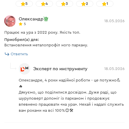
Регулятор оборотов
есть
5
4
3
2
1
в стали, древесине, полимерах и т. п.
Класс защиты от
2
поражения током
Олександр
18.05.2026
5
Длина сетевого кабеля
4 м
Працює на ура з 2022 року. Якість топ.
Приобрел(а) для:
Функция блокировки
есть
Непрерывное сверление
шпинделя
Встановлення металопрофіл ного паркану.
Ответить
Напряжение сети / частота
230 В / 50 Гц
Продуманная система охлаждения и высокая
Фиксация кнопки
надежность дрели-шуруповерта TD-32Q дают
Эксперт по инструменту
есть
18.05.2026
включения
возможность выполнять работу в серийном режиме.
Олександре, 4 роки надійної роботи - це потужно💪
Для этого есть специальный фиксатор кнопки
Комплектация
🔥
включения.
Дякуємо, що поділилися досвідом. Дуже раді, що
шуруповерт допоміг із парканом і продовжує
Дрель-шуруповерт
есть
впевнено працювати «на ура». Нехай і надалі служить
вам роками на всі 100%😊🛠️
Аккумуляторная батарея
нет
Битодержатель
нет
Патрон