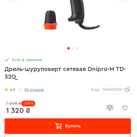
Есть в наличии
Дрель-шуруповерт сетевая Dnipro-M TD-
32Q
Код:
16449000-1
4.5
89
отзывов
1 698 ₴
-378 ₴
1 320 ₴
Купить