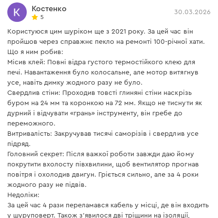
комфорт, точность и безопасность при проведении
Костенко
30.03.2026
работ. Переключение направления вращения
5
осуществляется удобным переключателем без
Користуюся цим шуріком ще з 2021 року. За цей час він
необходимости смены положения руки на
пройшов через справжнє пекло на ремонті 100-річної хати.
Що я ним робив:
переключателе. Прорезиненный кабель длиной 4 м
Місив клей: Повні відра густого термостійкого клею для
позволяет удобно оперировать инструментом в
печі. Навантаження було колосальне, але мотор витягнув
условиях мастерской или строительной площадки.
усе, навіть димку жодного разу не було.
Свердлив стіни: Проходив товсті глиняні стіни наскрізь
буром на 24 мм та коронкою на 72 мм. Якщо не тиснути як
дурний і відчувати «грань» інструменту, він гребе до
переможного.
Витривалість: Закручував тисячі саморізів і свердлив усе
підряд.
Головний секрет: Після важкої роботи завжди даю йому
покрутити вхолосту півхвилини, щоб вентилятор прогнав
повітря і охолодив двигун. Гріється сильно, але за 4 роки
жодного разу не підвів.
Недоліки:
За цей час 4 рази переламався кабель у місці, де він входить
у шуруповерт. Також з'явилося дві тріщини на ізоляції,