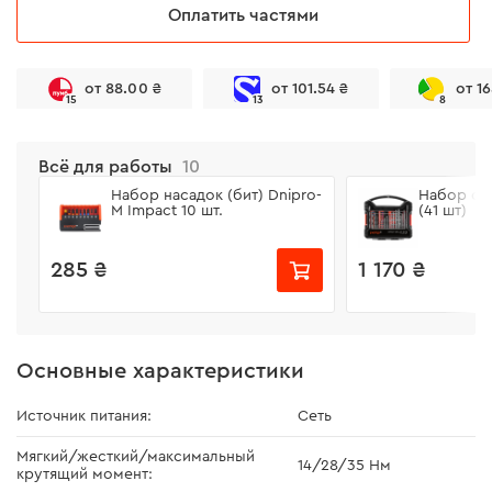
Оплатить частями
от 88.00 ₴
от 101.54 ₴
от 1
15
13
8
Всё для работы
10
Набор насадок (бит) Dnipro-
Набор све
M Impact 10 шт.
(41 шт)
285 ₴
1 170 ₴
Основные характеристики
Источник питания:
Сеть
Мягкий/жесткий/максимальный
14/28/35 Нм
крутящий момент: