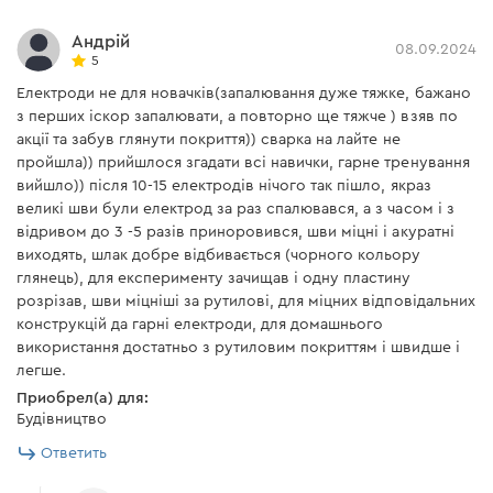
Андрій
08.09.2024
5
Електроди не для новачків(запалювання дуже тяжке, бажано
з перших іскор запалювати, а повторно ще тяжче ) взяв по
акції та забув глянути покриття)) сварка на лайте не
пройшла)) прийшлося згадати всі навички, гарне тренування
вийшло)) після 10-15 електродів нічого так пішло, якраз
великі шви були електрод за раз спалювався, а з часом і з
відривом до 3 -5 разів приноровився, шви міцні і акуратні
виходять, шлак добре відбивається (чорного кольору
глянець), для експерименту зачищав і одну пластину
розрізав, шви міцніші за рутилові, для міцних відповідальних
конструкцій да гарні електроди, для домашнього
використання достатньо з рутиловим покриттям і швидше і
легше.
Приобрел(а) для:
Будівництво
Ответить