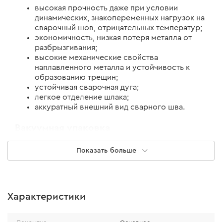
высокая прочность даже при условии
динамических, знакопеременных нагрузок на
сварочный шов, отрицательных температур;
экономичность, низкая потеря металла от
разбрызгивания;
высокие механические свойства
наплавленного металла и устойчивость к
образованию трещин;
устойчивая сварочная дуга;
легкое отделение шлака;
аккуратный внешний вид сварного шва.
Вакуумная упаковка
не требуют предварительного прокаливания
Показать больше
перед началом сварки при условии
целостности вакуумной упаковки;
повторное прокаливание проводить при
температуре 320-350 °С с выдержкой 60-80
Характеристики
мин.
Рекомендации по использованию