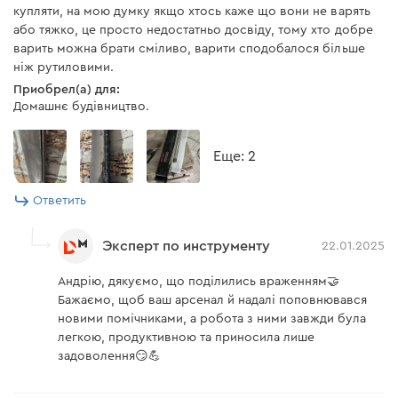
купляти, на мою думку якщо хтось каже що вони не варять
або тяжко, це просто недостатньо досвіду, тому хто добре
варить можна брати сміливо, варити сподобалося більше
ніж рутиловими.
Приобрел(а) для:
Домашнє будівництво.
Eще: 2
Ответить
Эксперт по инструменту
22.01.2025
Андрію, дякуємо, що поділились враженням🤝
Бажаємо, щоб ваш арсенал й надалі поповнювався
новими помічниками, а робота з ними завжди була
легкою, продуктивною та приносила лише
задоволення😏💪