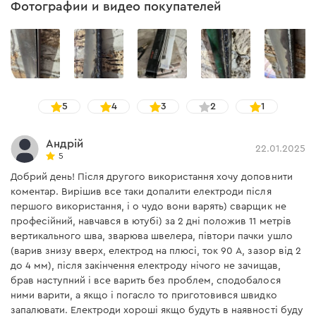
Классификация (EN ISO 2560:2009, IDT)".
Фотографии и видео покупателей
5
4
3
2
1
Андрій
22.01.2025
5
Добрий день! Після другого використання хочу доповнити
коментар. Вирішив все таки допалити електроди після
першого використання, і о чудо вони варять) сварщик не
професійний, навчався в ютубі) за 2 дні положив 11 метрів
вертикального шва, зварюва швелера, півтори пачки ушло
(варив знизу вверх, електрод на плюсі, ток 90 А, зазор від 2
до 4 мм), після закінчення електроду нічого не зачищав,
брав наступний і все варить без проблем, сподобалося
ними варити, а якщо і погасло то приготовився швидко
запалювати. Електроди хороші якщо будуть в наявності буду