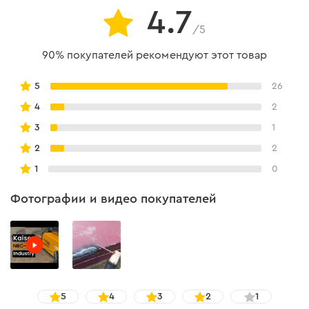
Сертификация
4.7
/5
Электроды сертифицированы согласно ДСТУ EN
90% покупателей рекомендуют этот товар
ISO 2560:2014 "Сварочные материалы. Электроды
покрыты для ручной дуговой сварки
нелегированных и мелкозернистых сталей.
5
26
Классификация (EN ISO 2560:2009, IDT)".
4
2
3
1
2
2
1
0
Фотографии и видео покупателей
5
4
3
2
1