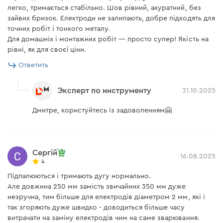
легко, тримається стабільно. Шов рівний, акуратний, без
зайвих бризок. Електроди не залипають, добре підходять для
точних робіт і тонкого металу.
Для домашніх і монтажних робіт — просто супер! Якість на
рівні, як для своєї ціни.
Ответить
Эксперт по инструменту
31.10.2025
Дмитре, користуйтесь із задоволенням🤗
Сергій
16.08.2025
4
Підпалюються і тримають дугу нормально.
Але довжина 250 мм замість звичайних 350 мм дуже
незручна, тим більше для електродів діаметром 2 мм, які і
так згоряють дуже швидко - доводиться більше часу
витрачати на заміну електродів чим на саме зварювання.