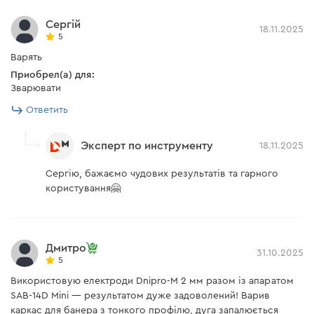
Сергій
18.11.2025
5
Варять
Приобрел(а) для:
Зварювати
Ответить
Эксперт по инструменту
18.11.2025
Сергію, бажаємо чудових результатів та гарного
користування🤗
Дмитро
31.10.2025
5
Використовую електроди Dnipro-M 2 мм разом із апаратом
SAB-14D Mini — результатом дуже задоволений! Варив
каркас для банера з тонкого профілю, дуга запалюється