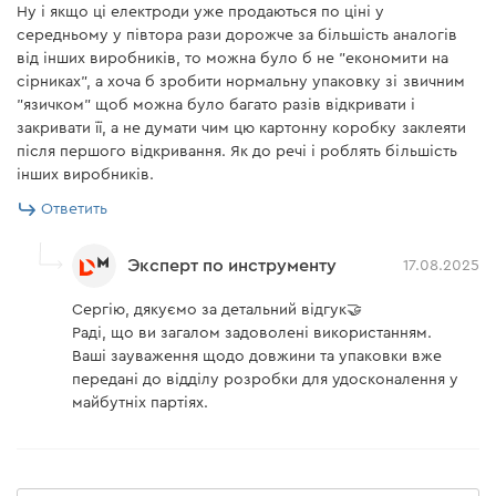
Ну і якщо ці електроди уже продаються по ціні у
середньому у півтора рази дорожче за більшість аналогів
від інших виробників, то можна було б не "економити на
сірниках", а хоча б зробити нормальну упаковку зі звичним
"язичком" щоб можна було багато разів відкривати і
закривати її, а не думати чим цю картонну коробку заклеяти
після першого відкривання. Як до речі і роблять більшість
інших виробників.
Ответить
Эксперт по инструменту
17.08.2025
Сергію, дякуємо за детальний відгук🤝
Раді, що ви загалом задоволені використанням.
Ваші зауваження щодо довжини та упаковки вже
передані до відділу розробки для удосконалення у
майбутніх партіях.