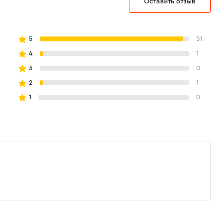
Оставить отзыв
5
51
4
1
3
0
а
2
1
1
0
ой конструкции, этот фен работает в два раза
 модели. Уровень шума всего 60 дБ. Сушите
ремя суток без дискомфорта для окружающих.
т пыли, волос и ворса, продлевая срок
. К тому же чистый фильтр обеспечивает
цию воздуха через фен, что увеличивает
го потока и улучшает его качество.