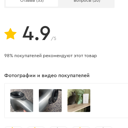
Отзывы (53)
Вопросы (20)
Поворот магнитных насадок
• Профессиональный режим (до 1500 Вт) — м
мощность для быстрого результата.
Габариты
Контроль мощности позволяет сушить волос
Вес без сетевого кабеля
безопасно.
4.9
Плазменная ионизация
/5
Комплектация
98% покупателей рекомендуют этот товар
Магнитная насадка - рассеиватель
Фотографии и видео покупателей
Фен для волос
Щеточка для очистки фильтра
Инструкция
Магнитная насадка - узкий концентратор