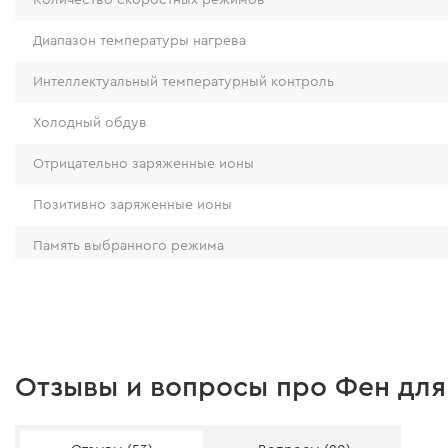
избегая ожогов кожи головы.
Диапазон температуры нагрева
10 сценариев работы для точного контроля ук
Интеллектуальный температурный контроль
• 3 уровня температуры.
• 3 скорости воздушного потока.
Холодный обдув
• Режим холодного обдува.
Интеллектуальный контроль температуры обе
Отрицательно заряженные ионы
быструю и безопасную сушку без перегрева.
Позитивно заряженные ионы
Настройка под любой тип волос
Память выбранного режима
Выбирайте оптимальный режим в соответстви
Защита от перегрева
состоянием волос:
• Холодный воздух — для фиксации укладки и
Тип крепления насадки
блеска.
• Деликатный режим (660–950 Вт) — мягкая су
Длина шнура
Отзывы и вопросы про Фен для 
поврежденных волос.
Уровень шума
• Стандартный режим (950–1120 Вт) — быстры
без перегрузки.