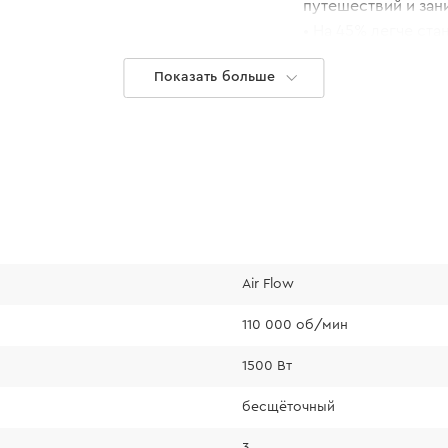
путешествий и зан
• На 45% легче ста
• Благодаря распо
Показать больше
распределяется р
использовании рука
• Укладывайте во
вашему положению
Air Flow
 NTC
110 000 об/мин
щены, так как фен
1500 Вт
автоматически
бесщёточный
то позволяет
щая их перегрев и
3