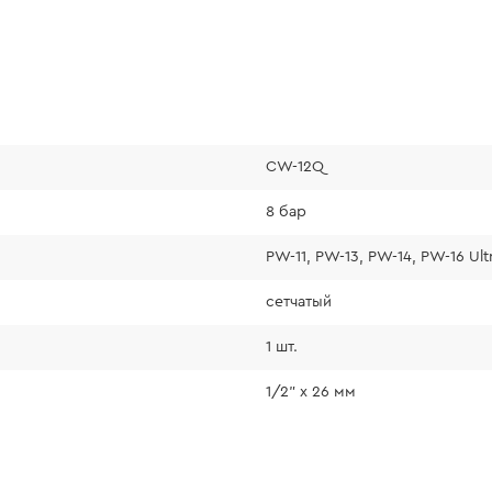
CW-12Q
8 бар
PW-11, PW-13, PW-14, PW-16 Ult
сетчатый
1 шт.
1/2" х 26 мм