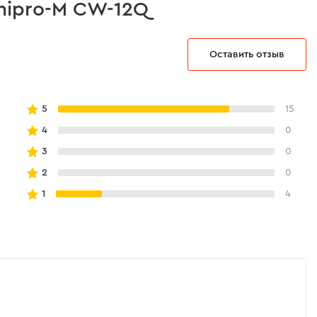
nipro-M CW-12Q
Оставить отзыв
5
15
4
0
3
0
2
0
1
4