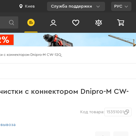
Киев
Служба поддержки
РУС
Viber
WhatsApp
Telegram
ки с коннектором Dnipro-M CW-12Q
Facebook
E-mail
0 800 200 500
чистки с коннектором Dnipro-M CW-
Бесплатно по
Украине
Код товара:
15351001
овывоза