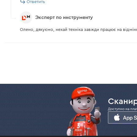
Ответить
Эксперт по инструменту
Олено, дякуємо, нехай техніка завжди працює на відмі
Сканир
Доступно на пла