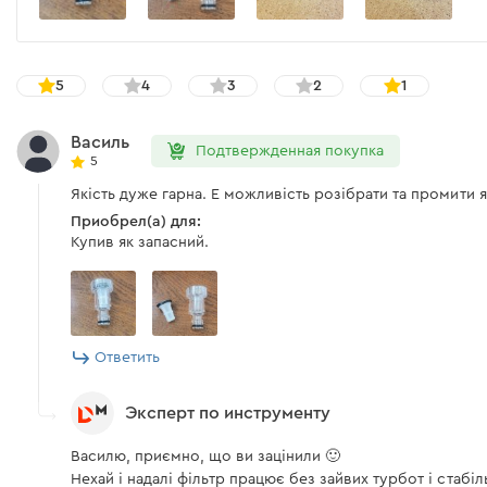
5
4
3
2
1
Василь
Подтвержденная покупка
5
Якість дуже гарна. Е можливість розібрати та промити 
Приобрел(а) для:
Купив як запасний.
Ответить
Эксперт по инструменту
Василю, приємно, що ви зацінили 🙂
Нехай і надалі фільтр працює без зайвих турбот і стабі