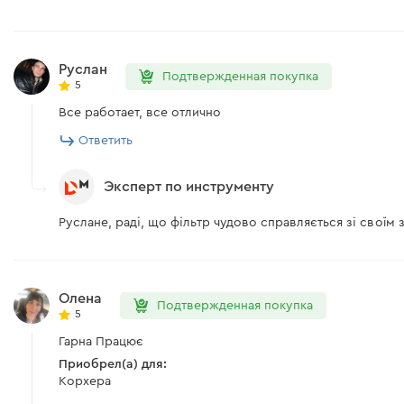
Руслан
Подтвержденная покупка
5
Все работает, все отлично
Ответить
Эксперт по инструменту
Руслане, раді, що фільтр чудово справляється зі своїм
Олена
Подтвержденная покупка
5
Гарна Працює
Приобрел(а) для:
Корхера