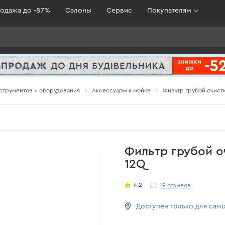
одажа до -87%
Салоны
Сервис
Покупателям
струментов и оборудования
Аксессуары к мойке
Фильтр грубой очист
Фильтр грубой о
12Q
4.2
19
отзывов
Доступен только для сам