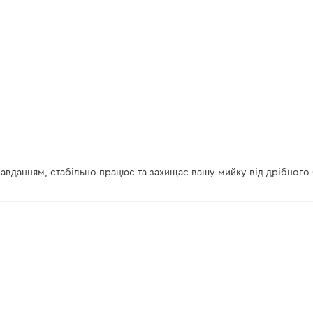
 завданням, стабільно працює та захищає вашу мийку від дрібног