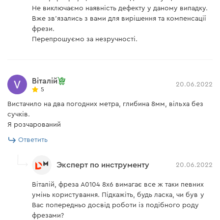
Не виключаємо наявність дефекту у даному випадку.
Вже зв'язались з вами для вирішення та компенсації
фрези.
Перепрошуємо за незручності.
Віталій
20.06.2022
5
Вистачило на два погодних метра, глибина 8мм, вільха без
сучків.
Я розчарований
Ответить
Эксперт по инструменту
20.06.2022
Віталій, фреза A0104 8x6 вимагає все ж таки певних
умінь користування. Підкажіть, будь ласка, чи був у
Вас попередньо досвід роботи із подібного роду
фрезами?