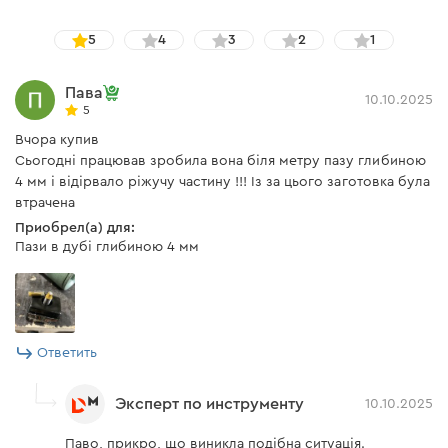
5
4
3
2
1
Пава
10.10.2025
5
Вчора купив
Сьогодні працював зробила вона біля метру пазу глибиною
4 мм і відірвало ріжучу частину !!! Із за цього заготовка була
втрачена
Приобрел(а) для:
Пази в дубі глибиною 4 мм
Ответить
Эксперт по инструменту
10.10.2025
Паво, прикро, що виникла подібна ситуація.