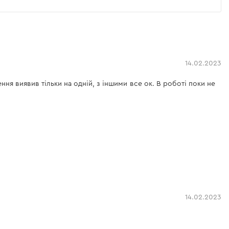
14.02.2023
я виявив тільки на одній, з іншими все ок. В роботі поки не
14.02.2023