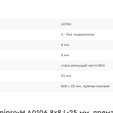
A0106
А - без подшипника
8 мм
8 мм
сталь режущей части ВК6
25 мм
8x8 L-25 мм, прямая пазовая
ipro-M A0106 8x8 L-25 мм, прям