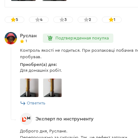
5
4
3
2
1
Руслан
Подтвержденная покупка
1
Контроль якості не годиться. При розпаковці побачив п
пробував.
Приобрел(а) для:
Для домашніх робіт.
Ответить
Эксперт по инструменту
Доброго дня, Руслане.
Перепрошуємо за ситуацію. Так, це дефект заточки.