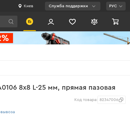
Киев
Служба поддержки
РУС
Viber
WhatsApp
Telegram
Facebook
E-mail
0 800 200 500
0106 8x8 L-25 мм, прямая пазовая
Бесплатно по
Украине
Код товара:
82347006
овывоза