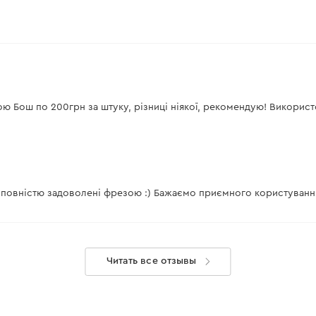
мою Бош по 200грн за штуку, різниці ніякої, рекомендую! Використ
и повністю задоволені фрезою :) Бажаємо приємного користування 
Читать все отзывы