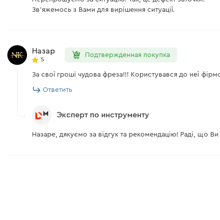
Зв'яжемось з Вами для вирішення ситуації.
Назар
Подтвержденная покупка
5
За свої гроші чудова фреза!!! Користувався до неї фір
Ответить
Эксперт по инструменту
Назаре, дякуємо за відгук та рекомендацію! Раді, що В