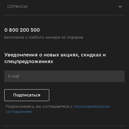
Контакты
Блог
СЕРВИСЫ
Возврат
Работа
Сервис
Доставка и оплата
Новинки
Часто задаваемые вопросы
0 800 200 500
Черная пятница
Бесплатно с любого номера по Украине
Новости
Акционные наборы
Уведомления о новых акциях, скидках и
Бизнес-клиентам
спецпредложениях
Программа лояльности
Клуб мастерства
Подписаться
Подписываясь, вы соглашаетесь с
пользовательским
соглашением