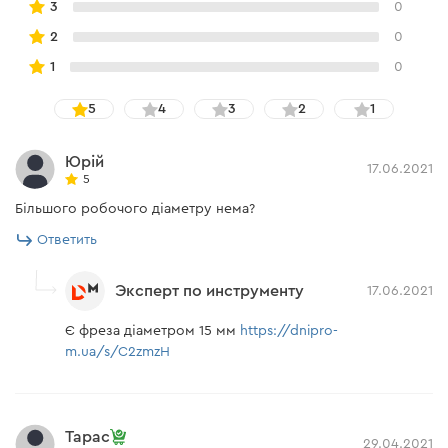
3
0
2
0
1
0
5
4
3
2
1
Юрій
17.06.2021
5
Більшого робочого діаметру нема?
Ответить
Эксперт по инструменту
17.06.2021
Є фреза діаметром 15 мм
https://dnipro-
m.ua/s/C2zmzH
Тарас
29.04.2021