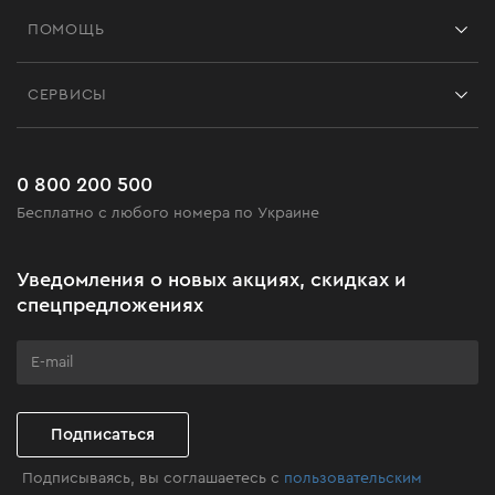
Франшиза
ПОМОЩЬ
Отзывы
Контакты
Блог
СЕРВИСЫ
Возврат
Работа
Сервис
Доставка и оплата
Новинки
Часто задаваемые вопросы
0 800 200 500
Черная пятница
Бесплатно с любого номера по Украине
Новости
Акционные наборы
Уведомления о новых акциях, скидках и
Бизнес-клиентам
спецпредложениях
Программа лояльности
Клуб мастерства
Подписаться
Подписываясь, вы соглашаетесь с
пользовательским