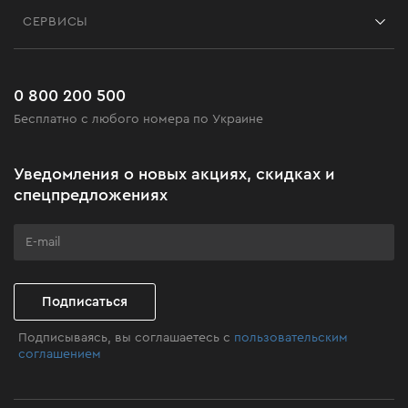
Контакты
Блог
СЕРВИСЫ
Возврат
Работа
Сервис
Доставка и оплата
Новинки
Часто задаваемые вопросы
0 800 200 500
Черная пятница
Бесплатно с любого номера по Украине
Новости
Акционные наборы
Уведомления о новых акциях, скидках и
Бизнес-клиентам
спецпредложениях
Программа лояльности
Клуб мастерства
Подписаться
Подписываясь, вы соглашаетесь с
пользовательским
соглашением