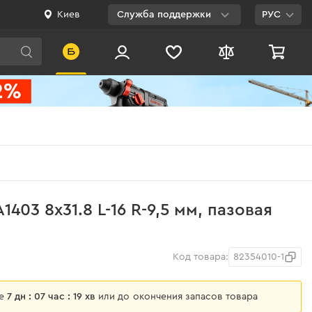
Киев
Служба поддержки
РУС
Viber
WhatsApp
Telegram
Facebook
E-mail
0 800 200 500
1403 8x31.8 L-16 R-9,5 мм, пазовая
Бесплатно по
Украине
Код товара:
82354010-1
ще
7 дн : 07 час : 19 хв
или до окончения запасов товара