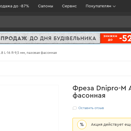
одажа до -87%
Салоны
Сервис
Покупателям
.8 L-16 R-9,5 мм, пазовая фасонная
Фреза Dnipro-M А
фасонная
Оставить отзыв
%
Акция действует е