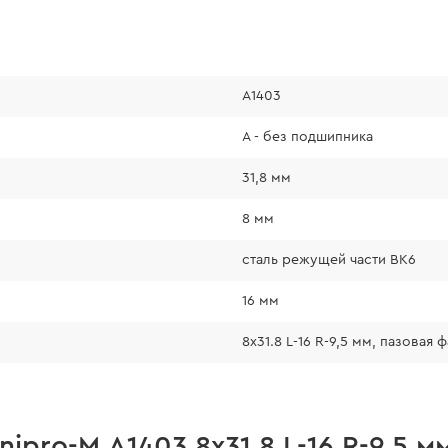
А1403
А - без подшипника
31,8 мм
8 мм
сталь режущей части ВК6
16 мм
8x31.8 L-16 R-9,5 мм, пазовая 
pro-M А1403 8x31.8 L-16 R-9,5 м