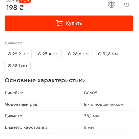
339 ₴
-42%
198 ₴
Купить
Диаметр:
Ø 22,2 мм
Ø 25,4 мм
Ø 28,6 мм
Ø 31,8 мм
Ø 38,1 мм
Основные характеристики
Линейка:
В0605
Модельный ряд:
В - с подшипником
Диаметр:
38,1 мм
Диаметр хвостовика:
8 мм