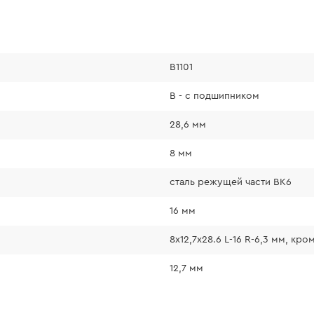
В1101
В - с подшипником
28,6 мм
8 мм
сталь режущей части ВК6
16 мм
8x12,7х28.6 L-16 R-6,3 мм, к
12,7 мм