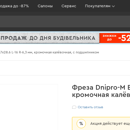
одажа до -87%
Салоны
Сервис
Покупателям
,7х28.6 L-16 R-6,3 мм, кромочная калёвочная, с подшипником
Фреза Dnipro-M В1
кромочная калё
Оставить отзыв
%
Акция действует е