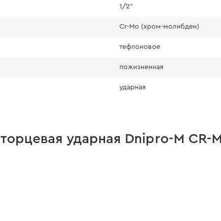
1/2"
Cr-Mo (хром-молибден)
тефлоновое
пожизненная
ударная
торцевая ударная Dnipro-M CR-MO