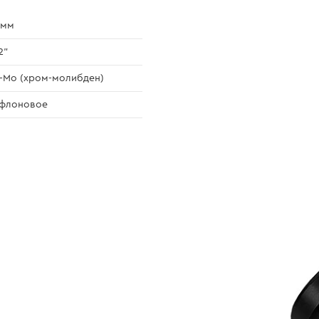
 мм
2"
-Mo (хром-молибден)
ефлоновое