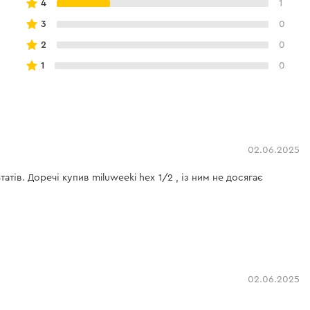
4
1
3
0
2
0
1
0
02.06.2025
тів. Доречі купив miluweeki hex 1/2 , із ним не досягає
02.06.2025