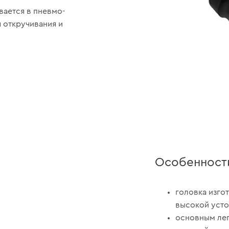
вается в пневмо-
 откручивания и
Особенност
головка изго
высокой усто
основным ле