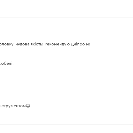
оловку, чудова якість! Рекомендую Дніпро м!
дюбелі.
інструментом😊