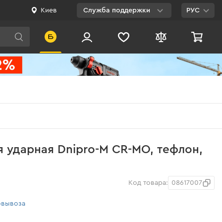
Киев
Служба поддержки
РУС
Viber
WhatsApp
Telegram
Facebook
E-mail
0 800 200 500
я ударная Dnipro-M CR-MO, тефлон,
Бесплатно по
Украине
Код товара:
08617007
овывоза