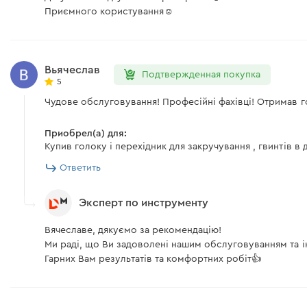
Приємного користування☺️
Вьячеслав
Подтвержденная покупка
5
Чудове обслуговування! Професійні фахівці! Отримав г
Приобрел(а) для:
Купив голоку і перехідник для закручування , гвинтів в 
Ответить
Эксперт по инструменту
Вячеславе, дякуємо за рекомендацію!
Ми раді, що Ви задоволені нашим обслуговуванням та 
Гарних Вам результатів та комфортних робіт👍