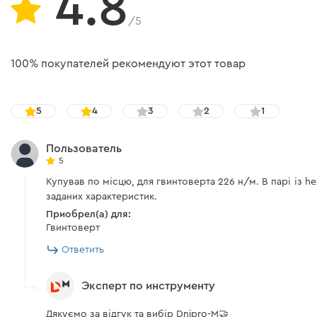
4.8
/5
100% покупателей рекомендуют этот товар
5
4
3
2
1
Пользователь
5
Купував по місцю, для гвинтоверта 226 н/м. В парі із he
заданих характеристик.
Приобрел(а) для:
Гвинтоверт
Ответить
Эксперт по инструменту
Дякуємо за відгук та вибір Dnipro-M🤝