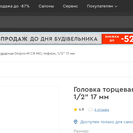
одажа до -87%
Салоны
Сервис
Покупателям
ударная Dnipro-M CR-MO, тефлон, 1/2" 17 мм
Головка торцева
1/2" 17 мм
4.8
4
отзыва
Доступен только для сам
Размер: