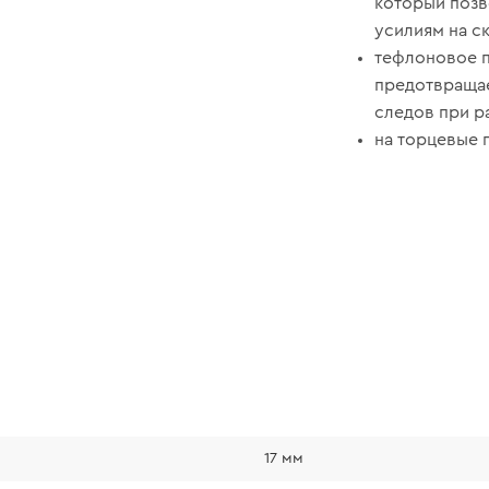
который позв
усилиям на с
тефлоновое п
предотвращае
следов при р
на торцевые 
17 мм