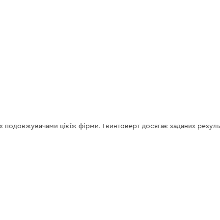
x подовжувачами цієїж фірми. Гвинтоверт досягає заданих результа