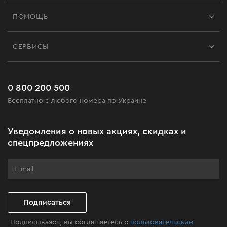
Франшиза
ПОМОЩЬ
Отзывы
Контакты
Блог
СЕРВИСЫ
Возврат
Работа
Сервис
Доставка и оплата
Новинки
Часто задаваемые вопросы
0 800 200 500
Черная пятница
Бесплатно с любого номера по Украине
Новости
Акционные наборы
Уведомления о новых акциях, скидках и
Бизнес-клиентам
спецпредложениях
Программа лояльности
Клуб мастерства
Подписаться
Подписываясь, вы соглашаетесь с
пользовательским