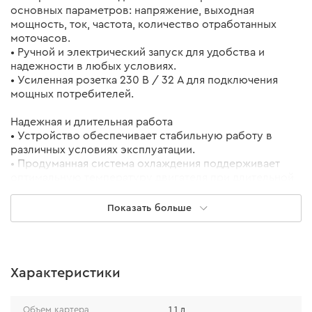
основных параметров: напряжение, выходная
мощность, ток, частота, количество отработанных
моточасов.
• Ручной и электрический запуск для удобства и
надежности в любых условиях.
• Усиленная розетка 230 В / 32 А для подключения
мощных потребителей.
Надежная и длительная работа
• Устройство обеспечивает стабильную работу в
различных условиях эксплуатации.
• Продуманная система охлаждения поддерживает
оптимальную температуру двигателя при длительной
нагрузке, а качественные компоненты обеспечивают
долговечность генератора.
Показать больше
Комфортное использование
• Топливный бак объемом 20 л обеспечивает
длительную работу без дозаправок, что особенно
Характеристики
важно во время длительных отключений
электроэнергии.
• Сниженный уровень шума благодаря современным
Объем картера
1,1 л