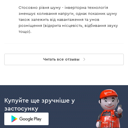
Стосовно рівня шуму - інверторна технологія
зменшує коливання напруги, однак показник шуму
також залежить від навантаження та умов
розміщення (відкрита місцевість, відбивання звуку
тощо).
Читать все отзывы
Купуйте ще зручніше у
застосунку