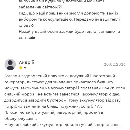
виручив ваш будинок у потрібний момент і
забезпечив світлом💡
Раді, що наші працівники змогли допомогти вам із
вибором та консультацією. Передамо їм ваші теплі
слова☺️
Нехай у вашій оселі завжди буде тепло, затишно та
світло🏡
Андрій
20.02.2026
4
Загалом задоволений покупкою, потужний інверторний
генератор, вистачає для живлення приватного будинку.
Чомусь зекономили на аккумуляторі і поставили 1.6А/г, коли
сильний мороз - не встигає завестися і аккумулятор сідає,
доводиться заводити бустером, тому аккумулятор відразу
потрібно замінити на більш потужний, хоча б 4Аг.
Плюси: легкий, потужний, інверторний, простий в
обслуговуванні.
Мінуси: слабкий аккумулятор, доволі гучний в порівнянні з