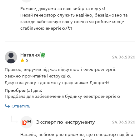
Романе, дякуємо за ваш вибір та відгук!
Нехай генератор служить надійно, безвідмовно та
завжди забезпечує вашу оселю чи робоче місце
стабільною енергією⚡🔌
Наталия
24.06.2026
5
Працює, виручив під час відсутності електроенергії.
Уважно прочитайте інструкцію.
Дякую за увагу і допомогу працівникам Дніпро-М
Приобрел(а) для:
Придбала для забезпечення будинку електроенергією
Ответить
Эксперт по инструменту
24.06.2026
Наталіє, неймовірно приємно, що генератор надійно