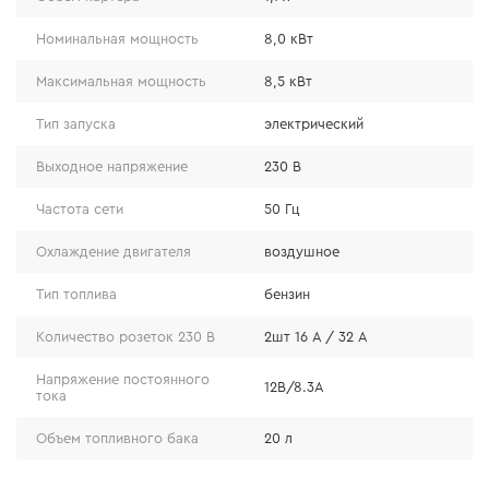
технологиям шумопоглощения и конструкции
двигателя.
Номинальная мощность
8,0 кВт
• Инверторная система автоматически регулирует
обороты двигателя в соответствии с нагрузкой,
Максимальная мощность
8,5 кВт
уменьшая расход топлива.
• Есть возможность объединить два генератора для
Тип запуска
электрический
получения большей суммарной мощности (в
совместимых моделях).
Выходное напряжение
230 В
• Более экологичная работа двигателя с меньшим
воздействием на окружающую среду.
Частота сети
50 Гц
Охлаждение двигателя
воздушное
Тип топлива
бензин
Количество розеток 230 В
2шт 16 А / 32 А
Напряжение постоянного
12В/8.3А
тока
Объем топливного бака
20 л
Показатель уровня топлива
есть