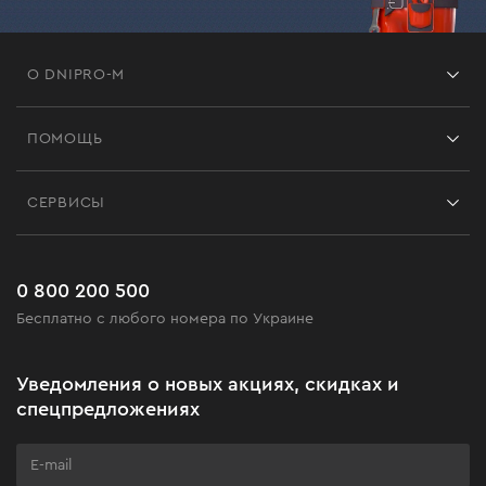
О DNIPRO-M
Франшиза
ПОМОЩЬ
Отзывы
Контакты
Блог
СЕРВИСЫ
Возврат
Работа
Сервис
Доставка и оплата
Новинки
Часто задаваемые вопросы
0 800 200 500
Черная пятница
Бесплатно с любого номера по Украине
Новости
Акционные наборы
Уведомления о новых акциях, скидках и
Бизнес-клиентам
спецпредложениях
Программа лояльности
Клуб мастерства