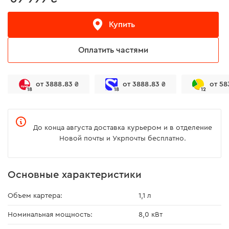
Купить
Оплатить частями
от 3888.83 ₴
от 3888.83 ₴
от 58
18
18
12
До конца августа доставка курьером и в отделение
Новой почты и Укрпочты бесплатно.
Основные характеристики
Объем картера:
1,1 л
Номинальная мощность:
8,0 кВт