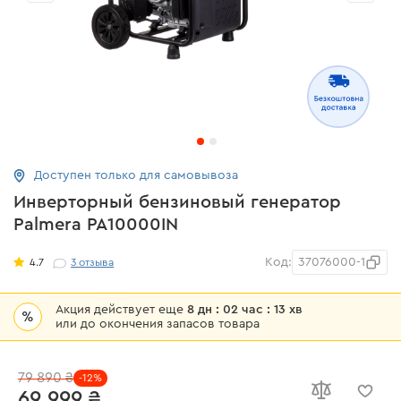
Доступен только для самовывоза
Инверторный бензиновый генератор
Palmera PA10000IN
Код:
37076000-1
4.7
3
отзыва
Акция действует еще
8 дн : 02 час : 13 хв
%
или до окончения запасов товара
79 890 ₴
-12%
69 999 ₴