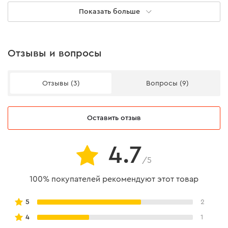
Показать больше
Вес
67 кг
Комплектация
Отзывы и вопросы
Бензиновый генератор
есть
Отзывы (3)
Вопросы (9)
Инструкция
есть
Свечной ключ
есть
Оставить отзыв
Инструкция пользователя
4.7
/5
Скачать инструкцию к "Инверторный бензиновый
100% покупателей рекомендуют этот товар
генератор Palmera PA10000IN"
5
2
4
1