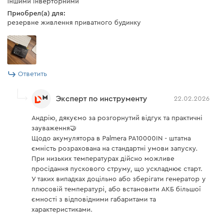
іншими інверторними
Приобрел(а) для:
резервне живлення приватного будинку
Ответить
Эксперт по инструменту
22.02.2026
Андрію, дякуємо за розгорнутий відгук та практичні
зауваження🤝
Щодо акумулятора в Palmera PA10000IN - штатна
ємність розрахована на стандартні умови запуску.
При низьких температурах дійсно можливе
просідання пускового струму, що ускладнює старт.
У таких випадках доцільно або зберігати генератор у
плюсовій температурі, або встановити АКБ більшої
ємності з відповідними габаритами та
характеристиками.