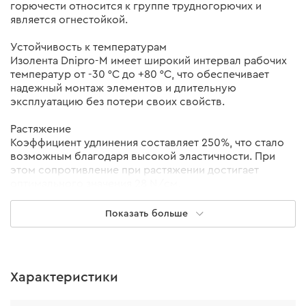
горючести относится к группе трудногорючих и
является огнестойкой.
Устойчивость к температурам
Изолента Dnipro-M имеет широкий интервал рабочих
температур от -30 °С до +80 °С, что обеспечивает
надежный монтаж элементов и длительную
эксплуатацию без потери своих свойств.
Растяжение
Коэффициент удлинения составляет 250%, что стало
возможным благодаря высокой эластичности. При
этом сопротивление при растяжении достигает
оптимального значения 28 N/см.
Восстановление
Показать больше
Высокий показатель восстановления упрощает
процесс плотной намотки и улучшает герметичность,
что повышает степень защитных свойств изоляции.
Это немаловажно при воздействии влаги и пыли в
Характеристики
условиях окружающей среды.