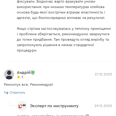
фіксували. Водночас варто врахувати умови
використання: при низьких температурах клейова
основа будь-якої ізострічки втрачає еластичність і
адгезію, що безпосередньо впливає на результат.
Якщо стрічка застосовувалась у теплому приміщенні
і проблема зберігається, рекомендуємо звернутися
до точки придбання. Там проведуть огляд виробу та
запропонують рішення в межах стандартної
процедури.
Андрій
27.12.2025
5
Ремонтує все. Рекомендую!
Ответить
Эксперт по инструменту
29.12.2025