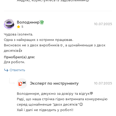
Андрію, користуйтесь із задоволенням😊
Володимир
10.07.2025
5
Чудова ізолента.
Одна з найкращих з котрими працював.
Висновок не з двох виробників☺️, а щонайменьше з двох
десятків👍
Приобрел(а) для:
Для роботи.
Ответить
Эксперт по инструменту
10.07.2025
Володимире, дякуємо за довіру та відгук💬
Раді, що наша стрічка гідно витримала конкуренцію
серед щонайменше “двох десятків”😉
Хай і далі не підводить у роботі!