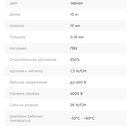
Электрическая прочность
Цвет
черная
Благодаря особому составу ПВХ-пленки и клеевого
слоя изоляционной ленты, достигнута электрическая
Длина
10 м
прочность на пробой в 6000 В, что является высоким
показателем при изоляции кабелей и проводов
Ширина
19 мм
напряжением до 600 В.
Толщина
0,18 мм
Материал
ПВХ
Относительное удлинение
250%
Адгезия к металлу
1,5 N/CM
Рабочее напряжение
до 600 В
Уровень пробоя
6000 В
Сила на разрыв
28 N/CM
Диапазон рабочих
-30°С - +80°С
температур