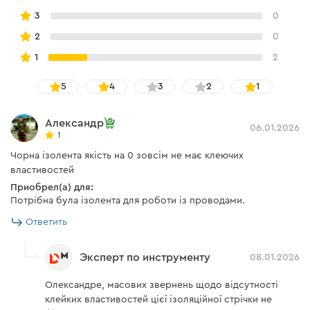
3
0
2
0
1
2
5
4
3
2
1
Александр
06.01.2026
1
Чорна ізолента якість на 0 зовсім не має клеючих
властивостей
Приобрел(а) для:
Потрібна була ізолента для роботи із проводами.
Ответить
Эксперт по инструменту
08.01.2026
Олександре, масових звернень щодо відсутності
клейких властивостей цієї ізоляційної стрічки не