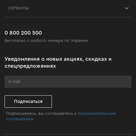
Контакты
Блог
СЕРВИСЫ
Возврат
Работа
Сервис
Доставка и оплата
Новинки
Часто задаваемые вопросы
0 800 200 500
Черная пятница
Бесплатно с любого номера по Украине
Новости
Акционные наборы
Уведомления о новых акциях, скидках и
Бизнес-клиентам
спецпредложениях
Программа лояльности
Клуб мастерства
Подписаться
Подписываясь, вы соглашаетесь с
пользовательским
соглашением