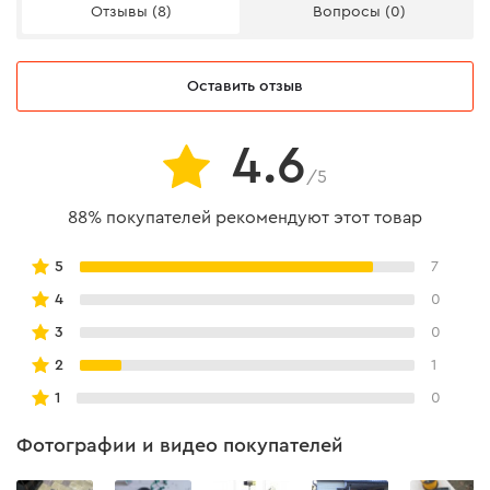
Отзывы (8)
Вопросы (0)
Эргономика
Оставить отзыв
- трехкомпонентная ручка из стекловолокна имеет
резиновые вставки TPR для лучшей фиксации.
4.6
- резиновая часть инструмента надежно соединена с
/5
ручкой;
88% покупателей рекомендуют этот товар
5
7
4
0
3
0
2
1
1
0
Фотографии и видео покупателей