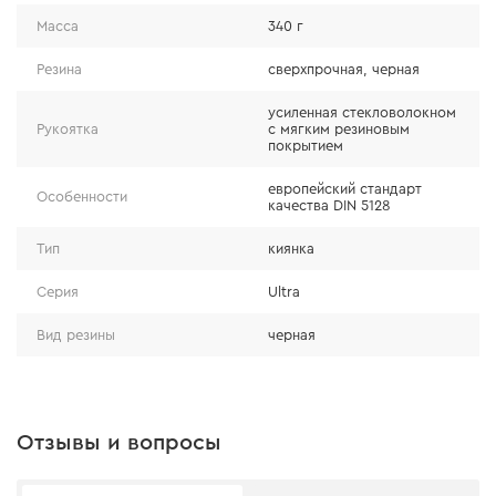
- сверхпрочная резина, обеспечивающая высокую
Масса
340 г
упругость изделия;
Резина
сверхпрочная, черная
- полное соответствие заявленному весу;
- европейский стандарт качества DIN 5128;
усиленная стекловолокном
- 5 лет официальной гарантии от производителя на
Рукоятка
с мягким резиновым
покрытием
резину.
европейский стандарт
Особенности
качества DIN 5128
Тип
киянка
Серия
Ultra
Вид резины
черная
Отзывы и вопросы