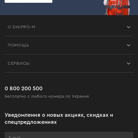
О DNIPRO-M
Франшиза
ПОМОЩЬ
Отзывы
Контакты
Блог
СЕРВИСЫ
Возврат
Работа
Сервис
Доставка и оплата
Новинки
Часто задаваемые вопросы
0 800 200 500
Черная пятница
Бесплатно с любого номера по Украине
Новости
Акционные наборы
Уведомления о новых акциях, скидках и
Бизнес-клиентам
спецпредложениях
Программа лояльности