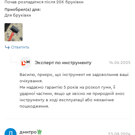
Почав розпадатися після 20К бруківки
Приобрел(а) для:
Для бруківки
Ответить
Эксперт по инструменту
14.06.2025
Василю, прикро, що інструмент не задовольнив ваші
очікування.
Ми надаємо гарантію 5 років на розкол гуми, її
ударної частини, якщо це звісно не природній знос
інструменту в ході експлуатації або механічне
пошкодження.
дмитро
23.08.2024