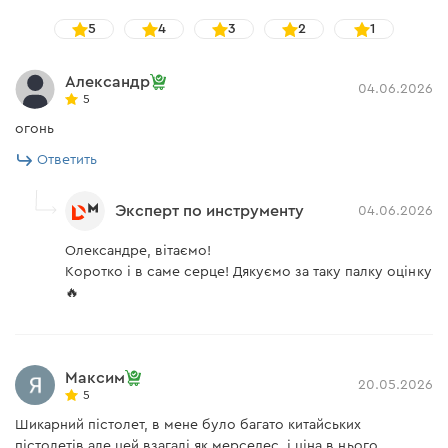
5
4
3
2
1
Александр
04.06.2026
5
огонь
Ответить
Эксперт по инструменту
04.06.2026
Олександре, вітаємо!
Коротко і в саме серце! Дякуємо за таку палку оцінку
🔥
Максим
20.05.2026
5
Шикарний пістолет, в мене було багато китайських
пістолетів але цей взагалі як мерседес, і ціна в нього