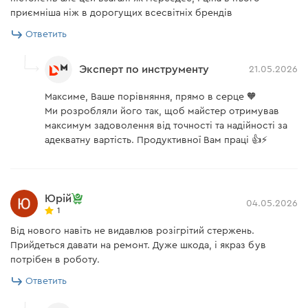
приємніша ніж в дорогущих всесвітніх брендів
Ответить
Эксперт по инструменту
21.05.2026
Максиме, Ваше порівняння, прямо в серце 🧡
Ми розробляли його так, щоб майстер отримував
максимум задоволення від точності та надійності за
адекватну вартість. Продуктивної Вам праці 👍⚡️
Юрій
04.05.2026
1
Від нового навіть не видавлюв розігрітий стержень.
Прийдеться давати на ремонт. Дуже шкода, і якраз був
потрібен в роботу.
Ответить