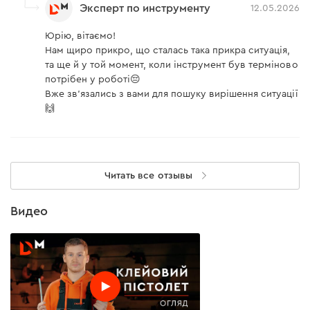
Эксперт по инструменту
12.05.2026
Юрію, вітаємо!
Нам щиро прикро, що сталась така прикра ситуація,
та ще й у той момент, коли інструмент був терміново
потрібен у роботі😔
Вже зв'язались з вами для пошуку вирішення ситуації
🙌
Читать все отзывы
Видео