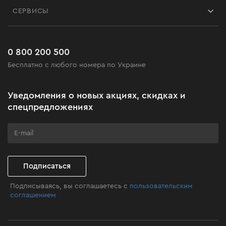
Блог
СЕРВИСЫ
Возврат
Работа
Сервис
Доставка и оплата
Новинки
Часто задаваемые вопросы
0 800 200 500
Черная пятница
Бесплатно с любого номера по Украине
Новости
Акционные наборы
Уведомления о новых акциях, скидках и
Бизнес-клиентам
спецпредложениях
Программа лояльности
Клуб мастерства
Подписаться
Подписываясь, вы соглашаетесь с
пользовательским
соглашением