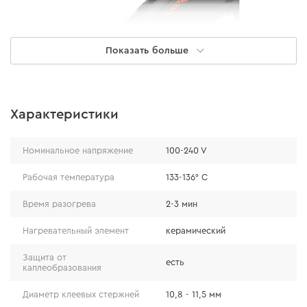
Показать больше
Характеристики
Номинальное напряжение
100-240 V
Рабочая температура
133-136° С
Особенности
Время разогрева
2-3 мин
керамический нагревательный элемент
Нагревательный элемент
керамический
обеспечивает продуктивную работу и быстрое
Защита от
нагревание;
есть
каплеобразования
терморегулятор для поддержания рабочей
Диаметр клеевых стержней
10,8 - 11,5 мм
температуры и защиты от перегрева;