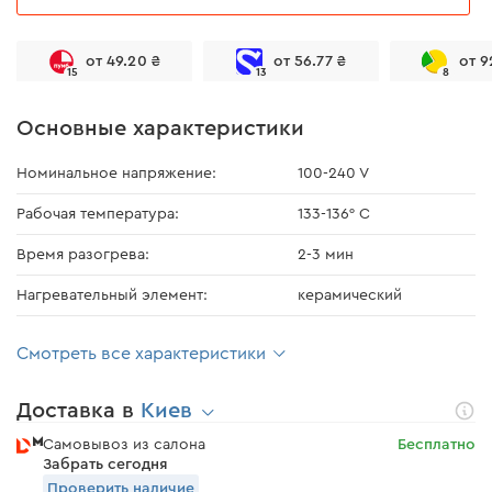
от 49.20 ₴
от 56.77 ₴
от 9
15
13
8
Основные характеристики
Номинальное напряжение:
100-240 V
Рабочая температура:
133-136° С
Время разогрева:
2-3 мин
Нагревательный элемент:
керамический
Смотреть все характеристики
Доставка в
Киев
Самовывоз из салона
Бесплатно
Забрать сегодня
Проверить наличие