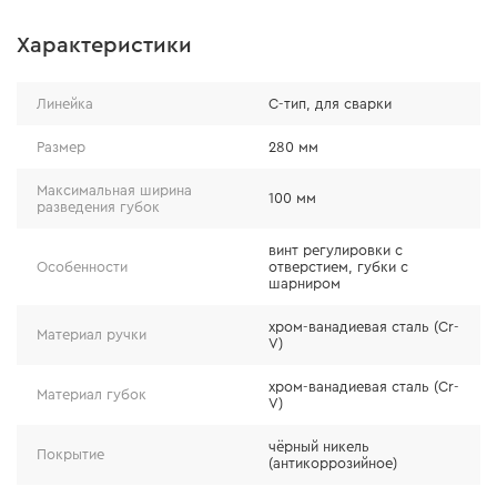
Характеристики
изготовлены из высокопрочной хром-
ванадиевой стали (Cr-V);
Линейка
С-тип, для сварки
имеют защитное антикоррозийное покрытие
«черный никель», которое предотвращает
Размер
280 мм
налипание капель металла в процессе сварки.
Максимальная ширина
100 мм
разведения губок
винт регулировки с
Особенности
отверстием, губки с
шарниром
хром-ванадиевая сталь (Cr-
Материал ручки
V)
хром-ванадиевая сталь (Cr-
Материал губок
V)
чёрный никель
Покрытие
(антикоррозийное)