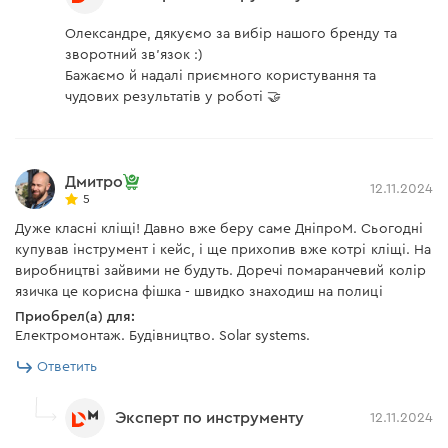
Олександре, дякуємо за вибір нашого бренду та
зворотний зв'язок :)
Бажаємо й надалі приємного користування та
чудових результатів у роботі 🤝
Дмитро
12.11.2024
5
Дуже класні кліщі! Давно вже беру саме ДніпроМ. Сьогодні
купував інструмент і кейс, і ще прихопив вже котрі кліщі. На
виробництві зайвими не будуть. Доречі помаранчевий колір
язичка це корисна фішка - швидко знаходиш на полиці
Приобрел(а) для:
Електромонтаж. Будівництво. Solar systems.
Ответить
Эксперт по инструменту
12.11.2024