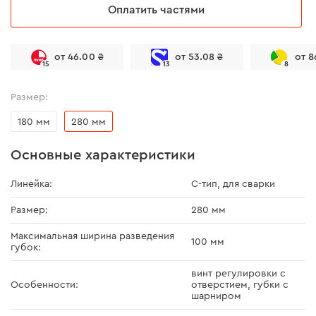
Оплатить частями
от 46.00 ₴
от 53.08 ₴
от 8
15
13
8
Размер:
180 мм
280 мм
Основные характеристики
Линейка:
С-тип, для сварки
Размер:
280 мм
Максимальная ширина разведения
100 мм
губок:
винт регулировки с
Особенности:
отверстием, губки с
шарниром