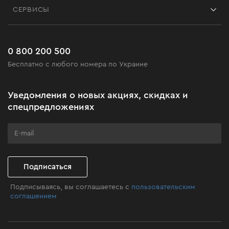
Блог
СЕРВИСЫ
Возврат
Работа
Сервис
Доставка и оплата
Новинки
Часто задаваемые вопросы
0 800 200 500
Черная пятница
Бесплатно с любого номера по Украине
Новости
Акционные наборы
Уведомления о новых акциях, скидках и
Бизнес-клиентам
спецпредложениях
Программа лояльности
Клуб мастерства
Подписаться
Подписываясь, вы соглашаетесь с
пользовательским
соглашением