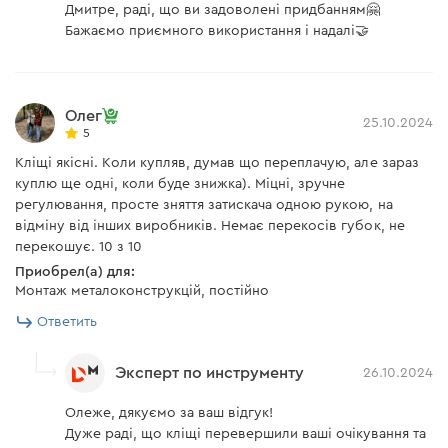
Дмитре, раді, що ви задоволені придбанням🤗
Бажаємо приємного використання і надалі🤝
Олег
25.10.2024
5
Кліщі якісні. Коли купляв, думав що переплачую, але зараз
куплю ще одні, коли буде знижка). Міцні, зручне
регулювання, просте зняття затискача одною рукою, на
відміну від інших виробників. Немає перекосів губок, не
перекошує. 10 з 10
Приобрел(а) для:
Монтаж металоконструкцій, постійно
Ответить
Эксперт по инструменту
26.10.2024
Олеже, дякуємо за ваш відгук!
Дуже раді, що кліщі перевершили ваші очікування та