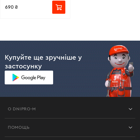
690 ₴
Купуйте ще зручніше у
застосунку
О DNIPRO-M
Франшиза
ПОМОЩЬ
Отзывы
Контакты