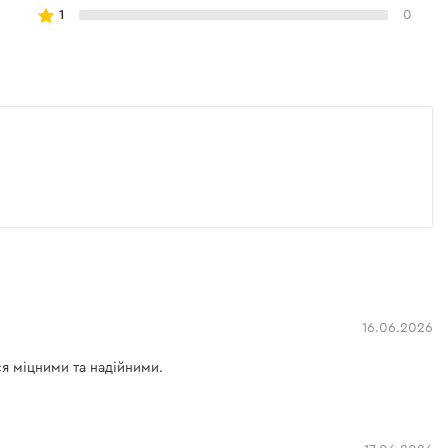
1
0
16.06.2026
ся міцними та надійними.