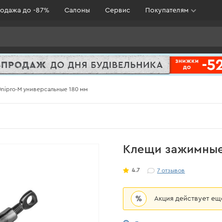
одажа до -87%
Салоны
Сервис
Покупателям
nipro-M универсальные 180 мм
Клещи зажимные
4.7
7
отзывов
%
Акция действует е