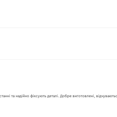
истанні та надійно фіксують деталі. Добре виготовлені, відчувають