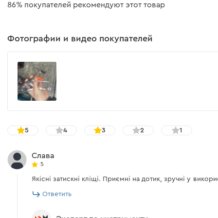
86% покупателей рекомендуют этот товар
Фотографии и видео покупателей
5
4
3
2
1
Слава
5
Якісні затискні кліщі. Приємні на дотик, зручні у викор
Ответить