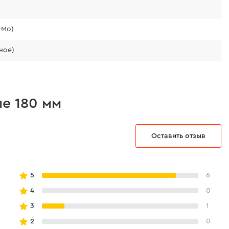
-Mo)
ное)
е 180 мм
Оставить отзыв
5
6
4
0
3
1
2
0