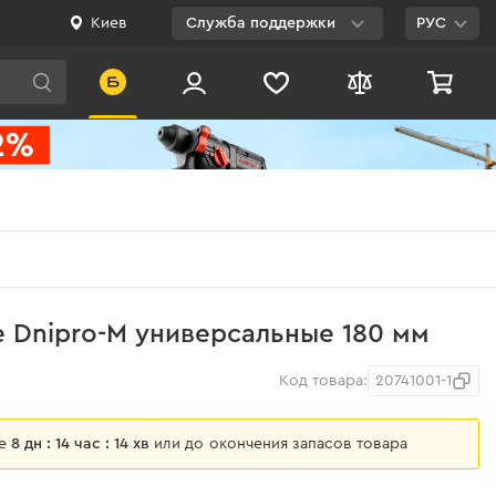
Киев
Служба поддержки
РУС
Viber
WhatsApp
Telegram
Facebook
E-mail
0 800 200 500
 Dnipro-M универсальные 180 мм
Бесплатно по
Украине
Код товара:
20741001-1
ще
8 дн : 14 час : 14 хв
или до окончения запасов товара