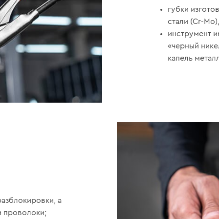
губки изгото
стали (Cr-Mo)
инструмент и
«черный нике
капель метал
азблокировки, а
и проволоки;