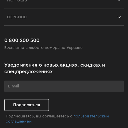
ПОМОЩЬ
Отзывы
Контакты
Блог
СЕРВИСЫ
Возврат
Работа
Сервис
Доставка и оплата
Новинки
Часто задаваемые вопросы
0 800 200 500
Черная пятница
Бесплатно с любого номера по Украине
Новости
Акционные наборы
Уведомления о новых акциях, скидках и
Бизнес-клиентам
спецпредложениях
Программа лояльности
Клуб мастерства
Подписаться
Подписываясь, вы соглашаетесь с
пользовательским
соглашением