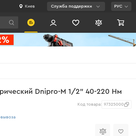
Киев
Служба поддержки
РУС
Viber
WhatsApp
Telegram
Facebook
E-mail
0 800 200 500
ический Dnipro-M 1/2" 40-220 Нм
Бесплатно по
Украине
Код товара:
97325000
овывоза