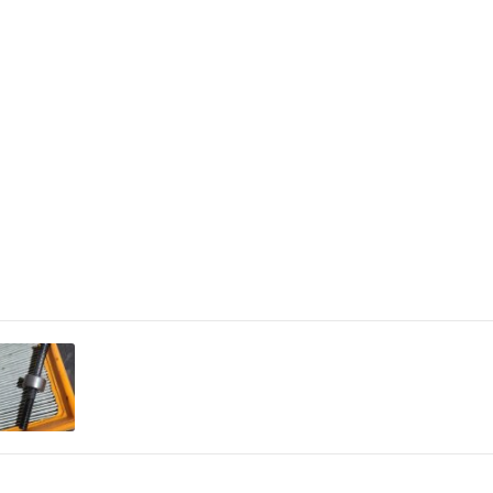
Эргономика
Ключ имеет перекл
установления и сн