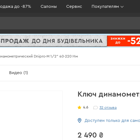
одажа до -87%
Салоны
Сервис
Покупателям
намометрический Dnipro-M 1/2" 40-220 Нм
Видео (1)
Ключ динамометр
4.6
32
отзыва
Доступен только для сам
2 490 ₴