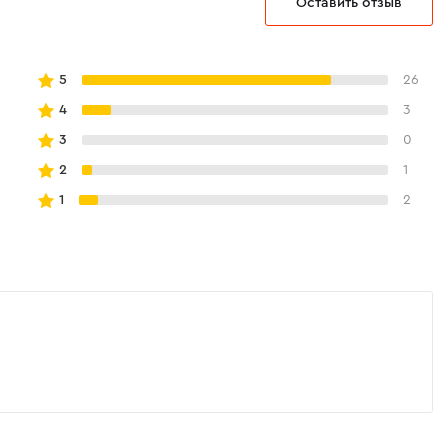
Оставить отзыв
5
26
4
3
3
0
2
1
1
2
 и комфорт
ючатель реверса и кнопку для удобного
ятия торцевых головок.