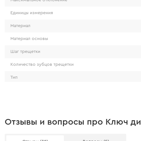
Единицы измерения
Материал
Материал основы
Шаг трещетки
Количество зубцов трещетки
Тип
Прочность
Инструкция пользователя
Ключ изготовлен из прочной стали марки CR-V
Скачать инструкцию
Отзывы и вопросы про Ключ ди
высокую степень защиты от повреждений и из