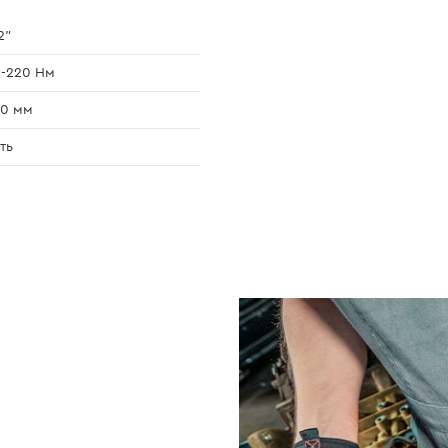
2"
-220 Нм
20 мм
ть