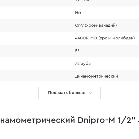
Нм
Cr-V (хром-ванадий)
440CR-MO (хром-молибден)
5°
72 зуба
Динамометрический
Показать больше
, что гарантирует
намометрический Dnipro-M 1/2"
носа.