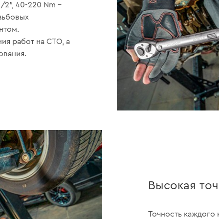
/2", 40-220 Nm –
зьбовых
нтом.
я работ на СТО, а
ования.
Высокая точ
Точность каждого 