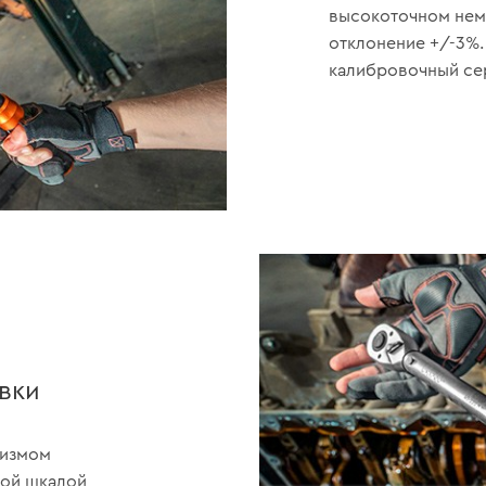
высокоточном нем
отклонение +/-3%
калибровочный се
вки
низмом
ой шкалой,