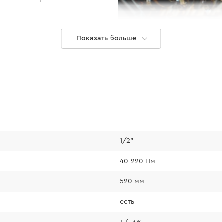
Показать больше
1/2"
Рабочий ре
40-220 Нм
520 мм
Основа трещотки 
есть
изготовлена из ст
обеспечивается на
+/- 3%