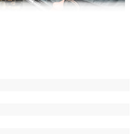
сурс
имеет повышенный ресурс поскольку
али 440Cr-Mo. Минимальный шаг в 5 градусов
личием 72-х зубцов на основе трещотки.