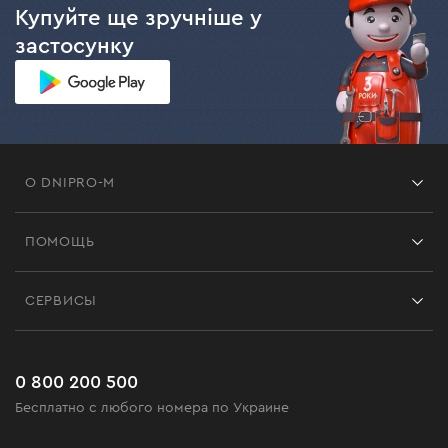
Купуйте ще зручніше у
застосунку
О DNIPRO-M
Франшиза
ПОМОЩЬ
Отзывы
Контакты
Блог
СЕРВИСЫ
Возврат
Работа
Сервис
Доставка и оплата
Новинки
Часто задаваемые вопросы
0 800 200 500
Черная пятница
Бесплатно с любого номера по Украине
Новости