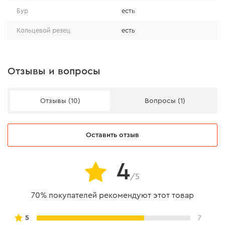
Бур
есть
Кольцевой резец
есть
Особенности
Отзывы и вопросы
● используется с перфораторами типа SDS+;
Отзывы (10)
Вопросы (1)
● может работать в режиме сверления с ударом;
● запрещено использовать с такими материалами как:
Оставить отзыв
армированный бетон, камень.
4
/5
70% покупателей рекомендуют этот товар
5
7