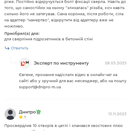
ріже. Постійно відкручується болт фіксації сверла. Навіть до
того, що самостійно на ньому "злизалась" різьба, хоч навіть
сильно його не затягував. Сама коронка, після роботи, сіла
на адаптер "намертво", відкрутити від адаптеру вже не
можливо.
Приобрел(а) для:
для сверління підрозетників в бетонній стіні
Ответить
Эксперт по инструменту
28.05.2025
Євгене, прохання надіслати відео в онлайн-чат на
сайті або у зручний для вас месенджер, або на пошту
support@dnipro-m.ua
Дмитро
13.11.2023
1
Просвердлив 10 отворів в цеглі і зламався хвостовик плюс