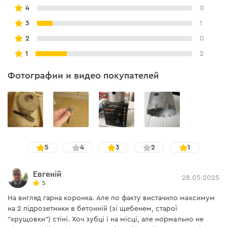
4
0
3
1
2
0
1
2
Фотографии и видео покупателей
5
4
3
2
1
Евгеній
28.05.2025
5
На вигляд гарна коронка. Але по факту вистачило максимум
на 2 підрозетники в бетонній (зі щебенем, старої
"хрущовки") стіні. Хоч зубці і на місці, але нормально не