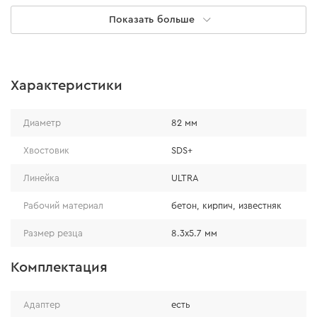
Показать больше
Прочность и надежность
● резец устойчив к высоким нагрузкам благодаря
Характеристики
усиленной основе и уникальной формуле
твердосплавных напаек;
Диаметр
82 мм
● размер резца 8,3х5,7, что позволяет легко резать
материал и предотвращает преждевременный выход
Хвостовик
SDS+
из строя.
Линейка
ULTRA
Рабочий материал
бетон, кирпич, известняк
Размер резца
8.3х5.7 мм
Комплектация
Адаптер
есть