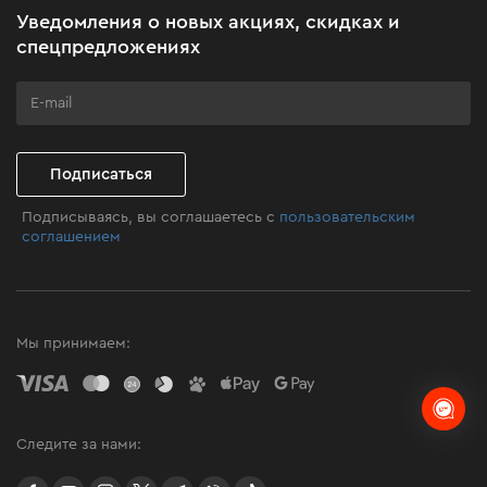
Акционные наборы
Уведомления о новых акциях, скидках и
Бизнес-клиентам
спецпредложениях
Программа лояльности
Клуб мастерства
Подписаться
Подписываясь, вы соглашаетесь с
пользовательским
соглашением
Мы принимаем:
Следите за нами:
facebook
youtube
instagram
twitter
telegram
Viber
TikTok