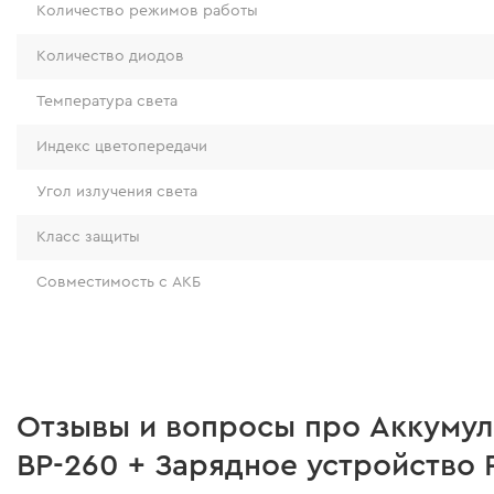
Количество режимов работы
Количество диодов
Температура света
Индекс цветопередачи
Угол излучения света
Класс защиты
Совместимость с АКБ
Особенности
Вес
Автономность с АКБ 2А
прожектор оснащен крюком для подвеса
шарнир на платформе, который позволя
Автономность с АКБ 4А
Отзывы и вопросы про Аккумул
выставить свет в любом удобном полож
BP-260 + Зарядное устройство 
прорезиненная ручка для удобного пере
Автономность с АКБ 6А