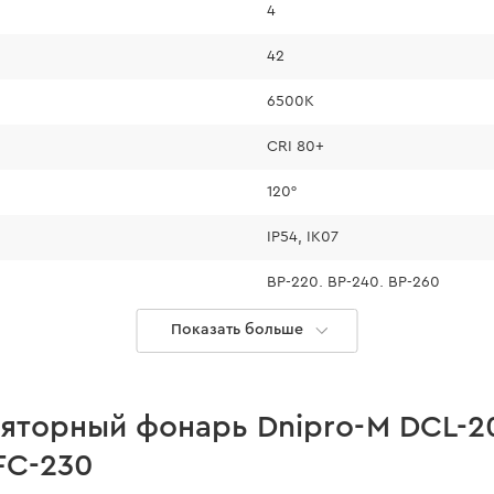
4
4 режи
42
6500К
CRI 80+
120°
IP54, IK07
BP-220, BP-240, BP-260
0,9 кг
Показать больше
1 режим - 9 часов, 2 режим - 7
;
ет быстро
1 режим - 18 ч, 2 режим - 14 ч,
яторный фонарь Dnipro-M DCL-2
ении;
FC-230
носа прожектора.
1 режим - 27 ч, 2 режим - 21 ч,