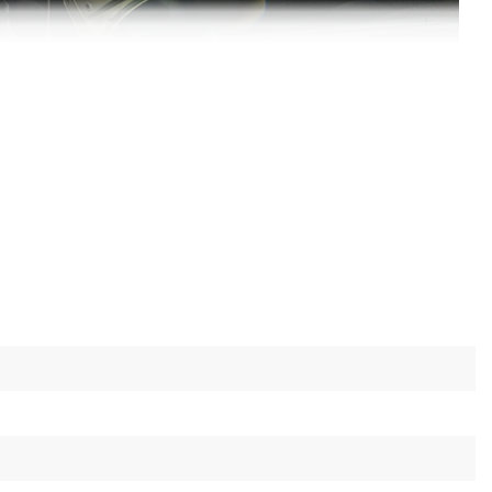
мная работа
еет несколько режимов автономности:
м: 2А — 9 ч, 4А — 18 ч. 6А — 27 ч;
м: 2А — 7 ч, 4А — 14 ч, 6А — 21 ч;
м: 2А — 5 ч, 4А — 10 ч, 6А — 15 ч;