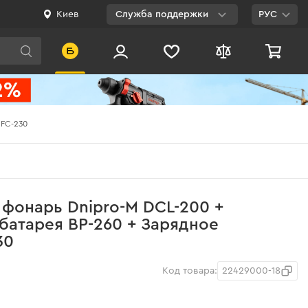
Киев
Служба поддержки
РУС
Viber
WhatsApp
Telegram
 FC-230
Facebook
E-mail
0 800 200 500
фонарь Dnipro-M DCL-200 +
Бесплатно по
батарея BP-260 + Зарядное
Украине
30
Код товара:
22429000-18