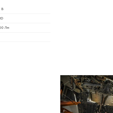
 В
MD
00 Лм