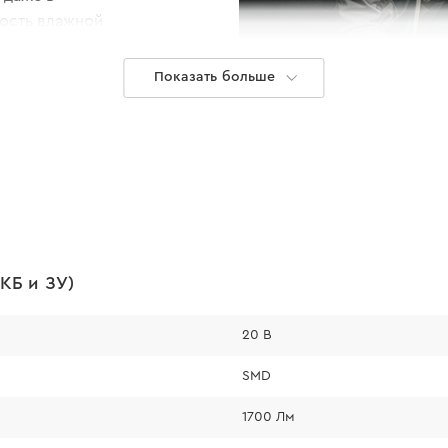
ность влажной
Показать больше
КБ и ЗУ)
Автоно
20 В
Фонарь им
SMD
1 режи
1700 Лм
2 режи
3 режи