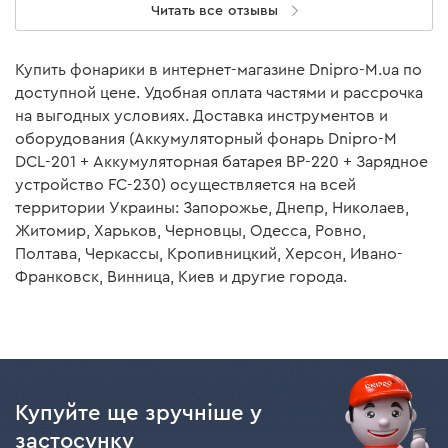
Зарядное устройство
есть
Читать все отзывы
Эргономика
Аккумуляторный фонарь Dnipro-M DCL-201 (без
Купить фонарики в интернет-магазине Dnipro-M.ua по
АКБ и ЗУ)
доступной цене. Удобная оплата частями и рассрочка
Небольшой вес аккумулятора обеспечивает еще
на выгодных условиях. Доставка инструментов и
большую эргономику инструмента и позволяет
оборудования (Аккумуляторный фонарь Dnipro-M
Аккумуляторная батарея
нет
длительное время работать без усталости. Из
DCL-201 + Аккумуляторная батарея BP-220 + Зарядное
дополнительных особенностей аккумулятор имеет
Зарядное устройство
нет
устройство FC-230) осуществляется на всей
полное резиновое покрытие, что способствует
территории Украины: Запорожье, Днепр, Николаев,
Инструкция
есть
большей устойчивости инструмента на поверхности и
Житомир, Харьков, Черновцы, Одесса, Ровно,
исключает возможность скольжения в руках
Полтава, Черкассы, Кропивницкий, Херсон, Ивано-
Аккумуляторный фонарь
есть
оператора.
Франковск, Винница, Киев и другие города.
Индикатор
Инструкция пользователя
Для еще большего удобства использования и
контроля на корпусе аккумуляторной батареи
Скачать инструкцию к "Аккумуляторная батарея Dnipro-
предусмотрен индикатор уровня заряда - оператор с
M BP-220 2 А*ч"
Купуйте ще зручніше у
легкостью нажав на кнопку индикатора сможет
застосунку
проверить количество заряда, который остался.