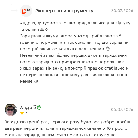
аккумуляторным инструментом Dnipro-M, даже
Эксперт по инструменту
20.07.2026
бесколлекторным.
Аккумуляторный фонарь Dnipro-M DCL-201 (без
АКБ и ЗУ)
Андрію, дякуємо за те, що приділили час для відгуку
та оцінки 🙏☺️
Заряджання акумулятора 6 А·год приблизно за 2
Напряжение АКБ
20 В
години є нормальним, так само як і те, що зарядний
пристрій залишається лише ледь теплим 👌
Тип аккумулятора
Температура света
6500К
Незначний запах під час перших циклів заряджання
нового зарядного пристрою також є нормальним.
Сила светового потока
3000 Лм
Якщо зараз він зник, а пристрій працює стабільно й
Питание аккумулятора обеспечивают Li-Ion элементы,
не перегрівається - приводу для хвилювання точно
Количество режимов
придающие батарее ряд преимуществ: отсутствие
4
работы
немає 🤝
«памяти заряда», что позволяет заряжать аккумулятор
Индекс цветопередачи
CRI 80+
в любое время, максимальная мощность, даже при
низком показателе заряда и повышенный ресурс
Угол излучения света
120°
Андрій
использования – до 400 циклов заряда/разряда
05.07.2026
3
аккумулятора.
Вес
1,9 кг
Заряджаю третій раз, першого разу було все добре, крайні
два рази перш ніж почати заряджатися хвилин 5-10 просто
1 режим - 4,5 ч, 2 режим -
Автономность с АКБ 2А
3,5 ч, 3 режим - 2,5 ч, 4
стоїть на зарядці, ні лампочка не світить ні струму не
режим - 1,5 ч