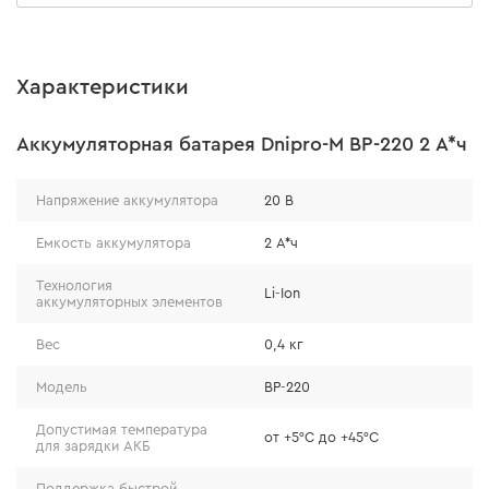
Характеристики
Три источника света
Аккумуляторная батарея Dnipro-M BP-220 2 А*ч
Напряжение аккумулятора
20 В
Модель DCL-201 оснащена тремя источниками света –
основным и двумя дополнительными, которые можно
Емкость аккумулятора
2 А*ч
выставить в любом удобном положении. С их
помощью можно осветить площадь буквально вокруг
Технология
Li-Ion
аккумуляторных элементов
оси самого прожектора.
Вес
0,4 кг
Модель
BP-220
Допустимая температура
от +5°С до +45°С
для зарядки АКБ
Поддержка быстрой