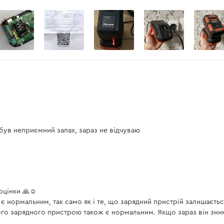
3 дБ(A)
7,18 м/с²
1,5 м/с²
8,12 м/с²
135
295
450
 був неприємний запах, зараз не відчуваю
20 В
оцінки 🙏☺️
є нормальним, так само як і те, що зарядний пристрій залишаєть
6,0 А*ч
го зарядного пристрою також є нормальним. Якщо зараз він зник,