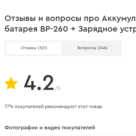
Регулировка скорости
Маятниковый ход
Отзывы и вопросы про Аккумул
батарея BP-260 + Зарядное уст
Подсветка рабочей зоны
Вид источника энергии
Отзывы (321)
Вопросы (346)
Адаптер для пылесоса
Тип крепления полотна
4.2
Функция обдува рабочей зоны
/5
Диаметр отверстия пылеудаления
Звуковое давление, LpA
77% покупателей рекомендуют этот товар
Погрешность измерения звукового давления, КpA
Фотографии и видео покупателей
Акустическая мощность, LwA