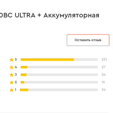
0BC ULTRA + Аккумуляторная
Оставить отзыв
шний
5
221
4
27
3
24
шний
2
15
1
34