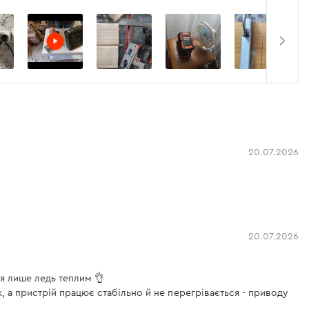
20.07.2026
20.07.2026
ся лише ледь теплим 👌
 а пристрій працює стабільно й не перегрівається - приводу