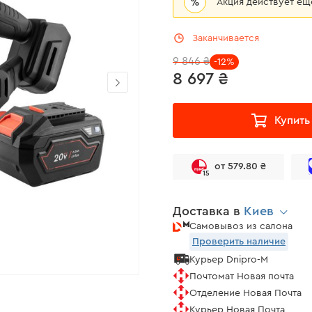
%
Акция действует е
Заканчивается
9 846 ₴
-12%
8 697 ₴
Купить
от 579.80 ₴
15
Доставка в
Киев
Самовывоз из салона
Проверить наличие
Курьер Dnipro-M
Почтомат Новая почта
Отделение Новая Почта
Курьер Новая Почта