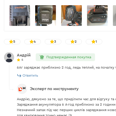
Погрешность измерения акустической мощности, КwA
Уровень вибрации , abₒ
Погрешность измерения показателей вибрации, Kb/Km
Уровень вибрации , abₒ
5
4
3
2
1
Количество резов сухой сосновой доски 25х100 мм
Андрій
Количество резов сухой сосновой доски 25х100 мм
Подтвержденная покупка
4
Количество резов сухой сосновой доски 25х100 мм
6Аг заряджає приблизно 2 год, ледь теплий, на початку
Ответить
Аккумуляторная батарея Dnipro-M BP-260 6,0 А*ч
Эксперт по инструменту
Напряжение аккумулятора
Андрію, дякуємо за те, що приділили час для відгуку та 
Заряджання акумулятора 6 А·год приблизно за 2 години 
Емкость аккумулятора
Незначний запах під час перших циклів заряджання ново
для хвилювання точно немає 🤝