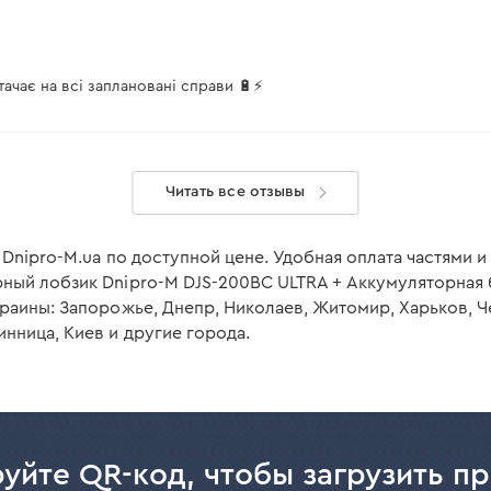
есть
есть
ачає на всі заплановані справи 🔋⚡
есть
есть
Читать все отзывы
 Dnipro-M.ua по доступной цене. Удобная оплата частями и
FC-230
ный лобзик Dnipro-M DJS-200BC ULTRA + Аккумуляторная б
раины: Запорожье, Днепр, Николаев, Житомир, Харьков, Ч
20 В
нница, Киев и другие города.
3,0 А
Li-Ion
20 В
уйте QR-код, чтобы загрузить п