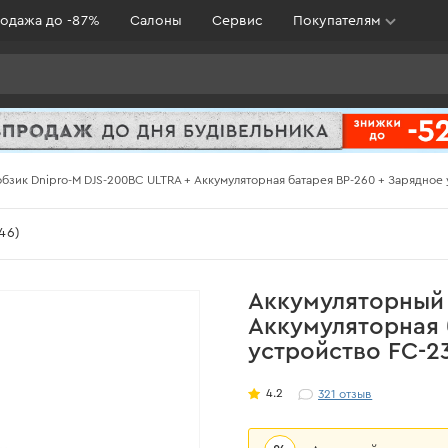
одажа до -87%
Салоны
Сервис
Покупателям
бзик Dnipro-M DJS-200BC ULTRA + Аккумуляторная батарея BP-260 + Зарядное
46)
Аккумуляторный 
Аккумуляторная 
устройство FC-2
4.2
321
отзыв