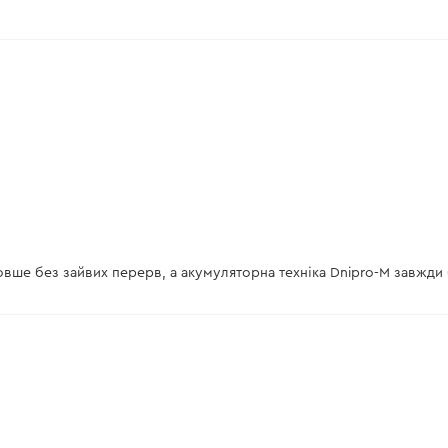
Li-Ion
0,9 кг
BP-260
не поддерживает
113 мин
170 мин
l
140 мин
вше без зайвих перерв, а акумуляторна техніка Dnipro-M завжди 
от +5°С до +45°С
15
нет
есть