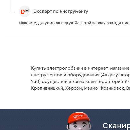
Защита от перегрева
Эксперт по инструменту
Защита от переразряда
Максиме, дякуємо за відгук 🤝 Нехай заряду завжди вист
Защита от короткого замыкания
Защита от перезаряда
Зарядное устройство Dnipro-M FC-230
Купить электролобзики в интернет-магазине
Модель
инструментов и оборудования (Аккумулятор
230) осуществляется на всей территории Ук
Напряжение АКБ
Кропивницкий, Херсон, Ивано-Франковск, Ви
Ток
Тип аккумуляторов
Напряжение
Сканир