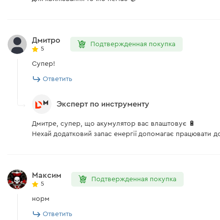
Технология аккумуляторных элементов
Вес
Дмитро
Модель
Подтвержденная покупка
5
Поддержка быстрой зарядки
Супер!
Ответить
Время заряда аккумулятора: ЗУ Dnipro-M FC-280С
Время заряда аккумулятора: ЗУ Dnipro-M FC-223
Эксперт по инструменту
Время заряда аккумулятора: ЗУ Dnipro-M FC-230/FC-230 Dua
Дмитре, супер, що акумулятор вас влаштовує 🔋
Нехай додатковий запас енергії допомагає працювати до
Допустимая температура для зарядки АКБ
Количество элементов
Максим
Подтвержденная покупка
Индикация ошибок
5
норм
Индикатор заряда батареи
Ответить