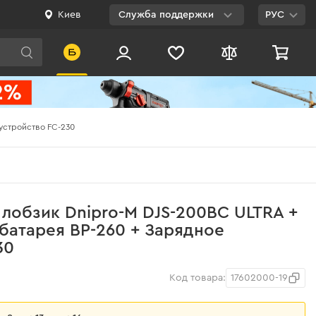
Киев
Служба поддержки
РУС
Viber
WhatsApp
Telegram
 устройство FC-230
Facebook
E-mail
0 800 200 500
лобзик Dnipro-M DJS-200BC ULTRA +
Бесплатно по
батарея BP-260 + Зарядное
Украине
30
Код товара:
17602000-19