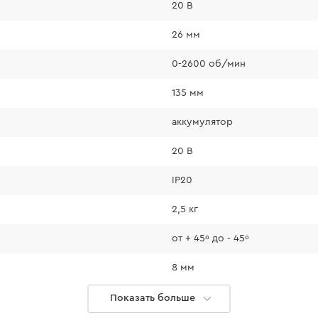
20 В
26 мм
0-2600 об/мин
135 мм
аккумулятор
20 В
IP20
2,5 кг
от + 45º до - 45º
8 мм
алюминий
Показать больше