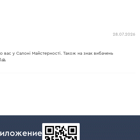
28.07.2026
о вас у Салоні Майстерності. Також на знак вибачень
🙏
риложение