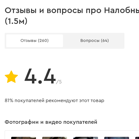
Максимальная мощность
Отзывы и вопросы про Налобны
Протоколы зарядки
(1.5м)
Передача данных
Отзывы (260)
Вопросы (64)
Длина
Особенности
4.4
Материал конектора
Материал кабеля
/5
Совместимость
81% покупателей рекомендуют этот товар
Модель
Комплектация
Фотографии и видео покупателей