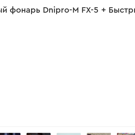
60 W
й фонарь Dnipro-M FX-5 + Быстр
Power Delivery 3.0 (PD 3.0) и 
USB 2.0 (480 Мбит/с)
1.5 метра
Магнитная фиксация кабеля
Сплав цинка
Оплетка из нейлона
Устройства и инструменты
Type-C (1.5м)