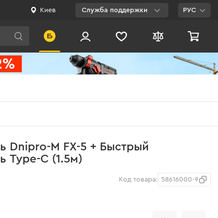
Киев
Служба поддержки
РУС
Viber
WhatsApp
Telegram
Facebook
E-mail
0 800 200 500
 Dnipro-M FX-5 + Быстрый
Бесплатно по
 Type-C (1.5м)
Украине
Код товара:
58616000-9