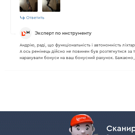
Ответить
Эксперт по инструменту
Андрію, раді, що функціональність і автономність ліхта
А ось ремінець дійсно не повинен був розтягнутися за 
нарахували бонуси на ваш бонусний рахунок. Бажаємо,
Сканир