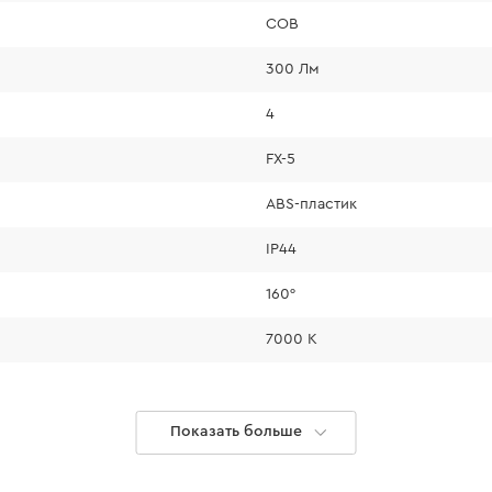
COB
300 Лм
4
FX-5
ABS-пластик
IP44
160°
7000 К
)
Показать больше
USB-C to USB-С