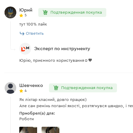
Юрий
Подтвержденная покупка
5
тут 100% лайк
Ответить
Эксперт по инструменту
Юрію, приємного користування☺️🧡
Шевченко
Подтвержденная покупка
4
Як ліхтар класний, довго працює)
Але сам ремінь поганої якості, розтягнувся швидко, і т
Приобрел(а) для:
Роботи