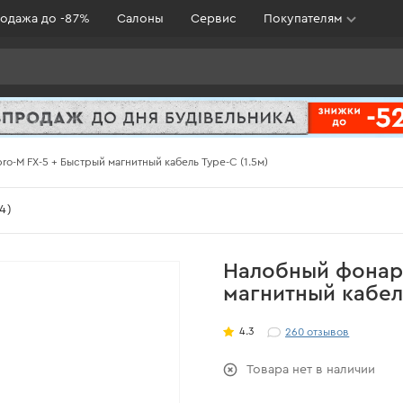
одажа до -87%
Салоны
Сервис
Покупателям
o-M FX-5 + Быстрый магнитный кабель Type-C (1.5м)
4)
Налобный фонарь
магнитный кабель
4.3
260
отзывов
Товара нет в наличии