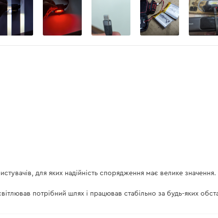
есть
истувачів, для яких надійність спорядження має велике значення.
вітлював потрібний шлях і працював стабільно за будь-яких обст