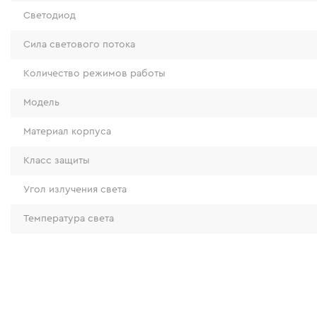
Светодиод
Сила светового потока
Количество режимов работы
Модель
Материал корпуса
Класс защиты
Угол излучения света
Температура света
Быстрый магнитный кабель Dnipro-M Type-C (1.5м
Тип конекторов