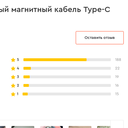
ый магнитный кабель Type-C
Quick Charge 3.0 (QC 3.0)
Оставить отзыв
5
188
4
22
3
19
2
16
1
15