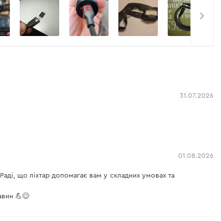
31.07.2026
01.08.2026
 Раді, що ліхтар допомагає вам у складних умовах та
авин 💪😊