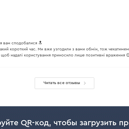
ря вам сподобалися 🔝
такий короткий час. Ми вже узгодили з вами обмін, тож чекатимем
 щоб надалі користування приносило лише позитивні враження 
Читать все отзывы
уйте QR-код, чтобы загрузить п