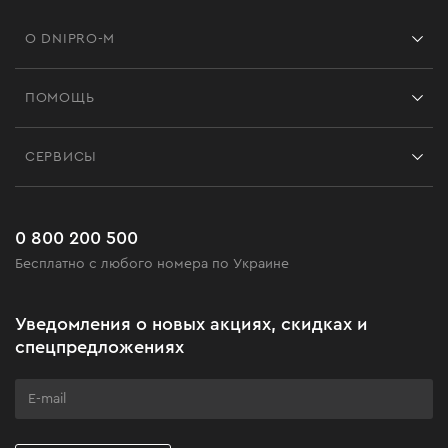
О DNIPRO-M
Франшиза
ПОМОЩЬ
Отзывы
Контакты
Блог
СЕРВИСЫ
Возврат
Работа
Сервис
Доставка и оплата
Новинки
Часто задаваемые вопросы
0 800 200 500
Черная пятница
Бесплатно с любого номера по Украине
Новости
Акционные наборы
Уведомления о новых акциях, скидках и
Бизнес-клиентам
спецпредложениях
Программа лояльности
Клуб мастерства