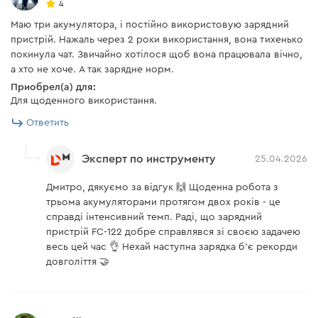
4
Скребок
есть
Маю три акумулятора, і постійно використовую зарядний
пристрій. Нажаль через 2 роки використання, вона тихенько
Зарядное устройство Dnipro-M FC-122
покинула чат. Звичайно хотілося щоб вона працювала вічно,
а хто не хоче. А так зарядне норм.
Зарядное устройство
есть
Приобрел(а) для:
Для щоденного використання.
Ответить
Инструкция пользователя
Эксперт по инструменту
25.04.2026
Скачать инструкцию к "Аккумуляторная батарея Dnipro-
M BP-125 4 Ач"
Дмитро, дякуємо за відгук 🙌 Щоденна робота з
трьома акумуляторами протягом двох років - це
справді інтенсивний темп. Раді, що зарядний
Скачать инструкцию к "Аккумуляторный реноватор
пристрій FC-122 добре справлявся зі своєю задачею
Dnipro-M MT-12 (без АКБ и ЗУ)"
весь цей час 👌 Нехай наступна зарядка б’є рекорди
довголіття 🤝
Скачать инструкцию к "Зарядное устройство Dnipro-M
FC-122"