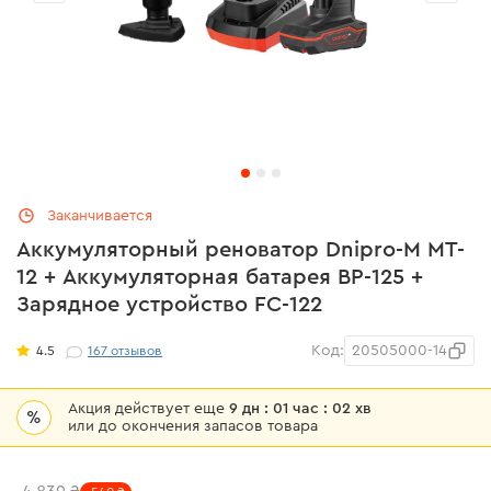
Заканчивается
Аккумуляторный реноватор Dnipro-M MT-
12 + Аккумуляторная батарея BP-125 +
Зарядное устройство FC-122
Код:
20505000-14
4.5
167
отзывов
Акция действует еще
9 дн : 01 час : 02 хв
%
или до окончения запасов товара