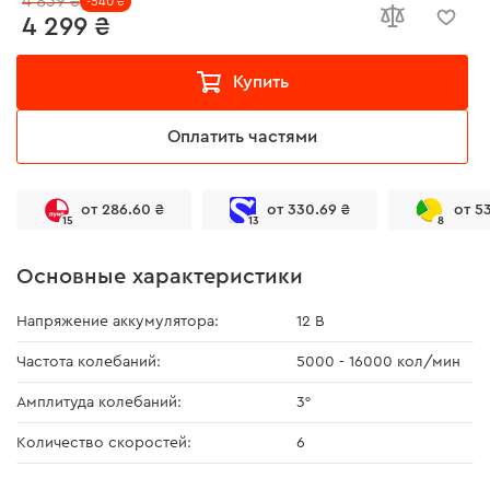
4 839 ₴
-540 ₴
4 299 ₴
Купить
Оплатить частями
от 286.60 ₴
от 330.69 ₴
от 5
15
13
8
Основные характеристики
Напряжение аккумулятора:
12 В
Частота колебаний:
5000 - 16000 кол/мин
Амплитуда колебаний:
3°
Количество скоростей:
6