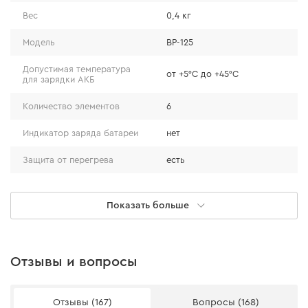
Вес
0,4 кг
Модель
BP-125
Допустимая температура
от +5°С до +45°С
для зарядки АКБ
Количество элементов
6
Индикатор заряда батареи
нет
Защита от перегрева
есть
Защита от переразряда
есть
Показать больше
Защита от короткого
нет
замыкания
Защита от перезаряда
есть
Отзывы и вопросы
Аккумуляторный реноватор Dnipro-M MT-12
Отзывы (167)
Вопросы (168)
(без АКБ и ЗУ)