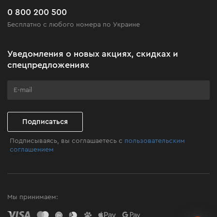
Часто задаваемые вопросы
0 800 200 500
Черная пятница
Бесплатно с любого номера по Украине
Новости
Акционные наборы
Уведомления о новых акциях, скидках и
Бизнес-клиентам
спецпредложениях
Программа лояльности
Клуб мастерства
Подписаться
Подписываясь, вы соглашаетесь с
пользовательским
соглашением
Мы принимаем: