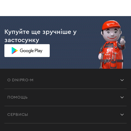
Купуйте ще зручніше у
застосунку
О DNIPRO-M
Франшиза
ПОМОЩЬ
Отзывы
Контакты
Блог
СЕРВИСЫ
Возврат
Работа
Сервис
Доставка и оплата
Новинки