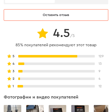
Напряжение аккумулятора
12 В
Оставить отзыв
Частота колебаний
5000 - 16000 кол/мин
4.5
Амплитуда колебаний
3°
/5
Количество скоростей
6
85% покупателей рекомендуют этот товар
Питание
аккумулятор
5
129
Тип хвостовика насадки
быстрозажимной (QOIS)
4
13
Тип аккумулятора
Li-ion
3
9
2
4
Регулирования колебаний
есть
1
12
Быстрая замена оснастки
есть
Фотографии и видео покупателей
Подсветка рабочей зоны
есть
Тип двигателя
коллекторный