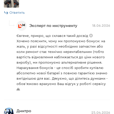
Аккумуляторная батарея Dnipro-M BP-125 4 Ач
Ответить
Аккумуляторная батарея
есть
Эксперт по инструменту
18.06.2026
Аккумуляторный реноватор Dnipro-M MT-12
(без АКБ и ЗУ)
Євгене, прикро, що склався такий досвід 🙁
Хочемо пояснити, чому ми пропонуємо бонуси: на
жаль, у разі відсутності необхідних запчастин або
Аккумуляторная батарея
нет
коли ремонт стає технічно нерентабельним (тобто
вартість відновлення наближається до ціни нового
Зарядное устройство
нет
виробу), ми пропонуємо альтернативне рішення.
Набор шлифовальной
Нарахування бонусів - це спосіб зробити купівлю
бумаги 93mm: 2x P60 ,
есть
абсолютно нової батареї з повною гарантією значно
2xP120,2x P180, 2xP240
вигіднішою для вас. Дякуємо, що ділитесь думками -
обов'язково врахуємо Ваш відгук у роботі сервісу
Основа для шлифовальной
есть
бумаги 93мм
🙏
Пильное полотно Bi-Metal
по металлу и дереву
есть
22х40мм
Дмитро
25.04.2026