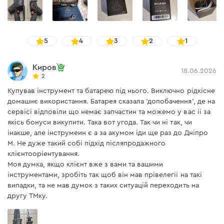
Вес
с АКБ 2 А/ч 1,150кг
Индикатор заряда батареи
есть
5
4
3
2
1
Совместимость с АКБ
BP-122, BP-123S, BP-125
Киров
18.06.2026
2
Зарядное устройство Dnipro-M FC-122
Купував інструмент та батарею під нього. Виключно рідкісне
домашнє використання. Батарея сказала 'допобачення', де на
Напряжение сети
230 В
сервісі відповіли що немає запчастин та можемо у вас іі за
якісь бонуси викупити. Така вот угода. Так чи ні так, чи
Частота сети
50 Гц
інакше, але інструмеин є а за акумом іди ще раз до Дніпро
М. Не дуже такий собі підхід післяпродажного
Напряжение АКБ
12 В
клієнтооріентування.
Моя думка, якщо клієнт вже з вами та вашими
Допустимая температура
от +5°С до +45°С
інструментами, зробіть так щоб він мав прівелегіі на такі
для зарядки АКБ
випадки, та не мав думок з таких ситуацій переходить на
другу ТМку.
Комплектация