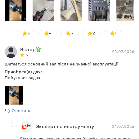
Глубина пропила: дерево
200 мм
Тип двигателя
бесщеточный
Питание
аккумулятор
5
4
3
2
1
Регулированая подошва
нету
Віктор
24.07.2026
Глубина пропилу:
200 мм
3
газобетон
Шатається основний вал після не значної експлуатації
Глубина пропила: металл
20 мм
Приобрел(а) для:
Побутових задач
Глубина пропила: пластик
150 мм
Частота колебаний
0-3100 кол/мин
Тип аккумулятора
Li-ion
Ответить
Быстрая замена пильного
есть
полотна
Эксперт по инструменту
24.07.2026
Мгновенный тормоз штока
есть