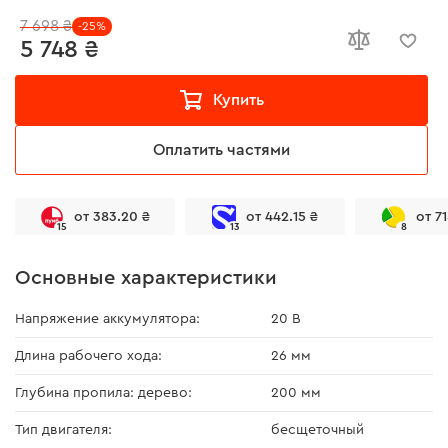
7 698 ₴
-25%
5 748 ₴
Купить
Оплатить частями
от 383.20 ₴
от 442.15 ₴
от 7
15
13
8
Основные характеристики
Напряжение аккумулятора:
20 В
Длина рабочего хода:
26 мм
Глубина пропила: дерево:
200 мм
Тип двигателя:
бесщеточный