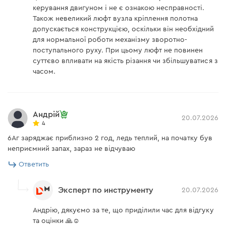
Погрешность измерения
керування двигуном і не є ознакою несправності.
акустической мощности,
5
Також невеликий люфт вузла кріплення полотна
КwA
допускається конструкцією, оскільки він необхідний
для нормальної роботи механізму зворотно-
Класс защиты
IP X0
поступального руху. При цьому люфт не повинен
Поддержка частоты
нет
суттєво впливати на якість різання чи збільшуватися з
часом.
Зарядное устройство Dnipro-M FC-230
Андрій
Модель
FC-230
20.07.2026
4
Напряжение АКБ
20 В
6Аг заряджає приблизно 2 год, ледь теплий, на початку був
неприємний запах, зараз не відчуваю
Ток
3,0 А
Ответить
Тип аккумуляторов
Li-Ion
Эксперт по инструменту
20.07.2026
Напряжение
20 В
Андрію, дякуємо за те, що приділили час для відгуку
Время заряда
50 мин
та оцінки 🙏☺️
аккумулятора 2 А/ч