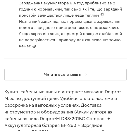
Заряджання акумулятора 6 А·год приблизно за 2
Принудительное
години є нормальним, так само як і те, що зарядний
нет
охлаждение
пристрій залишається лише ледь теплим 👌
Незначний запах під час перших циклів заряджання
Время заряда
120 мин
нового зарядного пристрою також є нормальним.
аккумулятора 6 А/ч
Якщо зараз він зник, а пристрій працює стабільно й
не перегрівається - приводу для хвилювання точно
Время заряда
90 мин
аккумулятора 4 А/ч
немає 🤝
Время заряда
аккумулятора BP-240N 4
74 мин
А/ч
Читать все отзывы
Время заряда
аккумулятора BP-280N 8
173 мин
А/ч BP-280N 8 А/ч
Купить сабельные пилы в интернет-магазине Dnipro-
Допустимая температура
M.ua по доступной цене. Удобная оплата частями и
от +5°С до +45°С
для зарядки АКБ
рассрочка на выгодных условиях. Доставка
инструментов и оборудования (Аккумуляторная
Напряжение сети
230 В
сабельная пила Dnipro-M DRS-201BC Compact +
Частота сети
50 Гц
Аккумуляторная батарея BP-260 + Зарядное