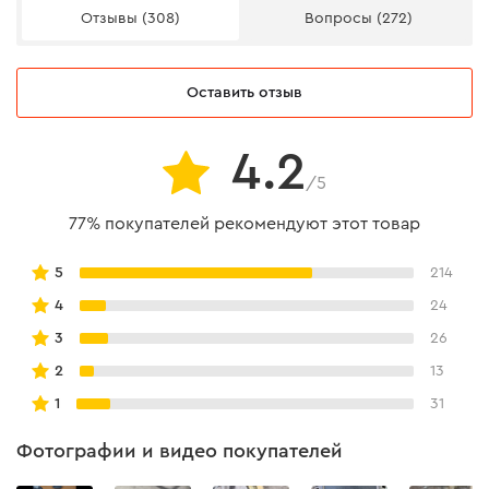
Количество элементов
15
Отзывы (308)
Вопросы (272)
Индикация ошибок
нет
Индикатор заряда батареи
есть
Оставить отзыв
Защита от перегрева
есть
4.2
Защита от переразряда
есть
/5
Защита от короткого
есть
77% покупателей рекомендуют этот товар
замыкания
5
214
Защита от перезаряда
есть
4
24
Аккумуляторная сабельная пила Dnipro-M DRS-
3
26
201BC Compact (без АКБ и ЗУ)
2
13
1
31
Напряжение аккумулятора
20 В
Фотографии и видео покупателей
Длина рабочего хода
26 мм