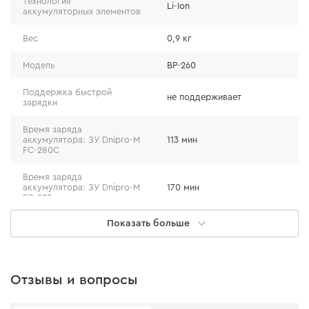
Технология
Li-Ion
аккумуляторных элементов
Вес
0,9 кг
Модель
BP-260
Поддержка быстрой
не поддерживает
зарядки
Время заряда
аккумулятора: ЗУ Dnipro-M
113 мин
FC-280С
Время заряда
аккумулятора: ЗУ Dnipro-M
170 мин
FC-223
Показать больше
Время заряда
аккумулятора: ЗУ Dnipro-M
140 мин
FC-230/FC-230 Dual
Допустимая температура
от +5°С до +45°С
Отзывы и вопросы
для зарядки АКБ