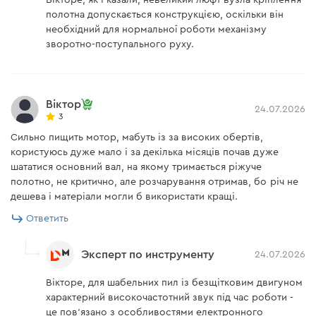
Вікторе, як і казали, невеликий люфт вузла кріплення
полотна допускається конструкцією, оскільки він
Защита от случайного
есть
включения
необхідний для нормальної роботи механізму
зворотно-поступального руху.
Защита от перегрузки
есть
Плавный пуск
есть
Віктор
24.07.2026
Поддержка оборотов
нет
3
Сильно пищить мотор, мабуть із за високих обертів,
Подсветка рабочей зоны
есть
користуюсь дуже мало і за декілька місяців почав дуже
Маятниковый ход
нет
шататися основний вал, на якому тримається ріжуче
полотно, не критично, але розчарування отримав, бо річ не
Вес
1,8 кг
дешева і матеріали могли б використати кращі.
Ответить
Звуковое давление, LpA
90,8
Погрешность измерения
5
Эксперт по инструменту
24.07.2026
звукового давления, КpA
Вікторе, для шабельних пил із безщітковим двигуном
Акустическая мощность,
98,9
LwA
характерний високочастотний звук під час роботи -
це пов'язано з особливостями електронного