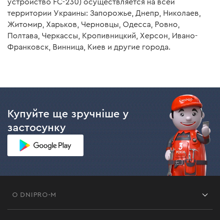
устройство FC-230) осуществляется на всей
Длина сетевого кабеля
1,9 м
территории Украины: Запорожье, Днепр, Николаев,
Житомир, Харьков, Черновцы, Одесса, Ровно,
Вес
0,33 кг
Полтава, Черкассы, Кропивницкий, Херсон, Ивано-
Франковск, Винница, Киев и другие города.
Комплектация
Аккумуляторная батарея Dnipro-M BP-260 6,0
А*ч
Купуйте ще зручніше у
Аккумуляторная батарея
есть
застосунку
Аккумуляторная сабельная пила Dnipro-M DRS-
201BC Compact (без АКБ и ЗУ)
Аккумуляторная батарея
нет
О DNIPRO-M
Аккумуляторная сабельная
есть
пила
Франшиза