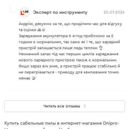
Защита от перегрева
есть
Тип аккумулятора
Защита от переразряда
Эксперт по инструменту
есть
20.07.2026
Защита от короткого
Андрію, дякуємо за те, що приділили час для відгуку
есть
Питание аккумулятора обеспечивают Li-Ion элементы,
замыкания
та оцінки 🙏☺️
придающие батарее ряд преимуществ: отсутствие
Заряджання акумулятора 6 А·год приблизно за 2
Защита от перезаряда
есть
«памяти заряда», что позволяет заряжать аккумулятор
години є нормальним, так само як і те, що зарядний
пристрій залишається лише ледь теплим 👌
в любое время, максимальная мощность, даже при
Комплектация
Незначний запах під час перших циклів заряджання
низком показателе заряда и повышенный ресурс
нового зарядного пристрою також є нормальним.
использования – до 400 циклов заряда/разряда
Якщо зараз він зник, а пристрій працює стабільно й
Аккумуляторная сабельная пила Dnipro-M DRS-
аккумулятора.
не перегрівається - приводу для хвилювання точно
200 (без АКБ и ЗУ)
немає 🤝
Аккумулятор
нет
Аккумуляторная сабельная
есть
пила
Защита
Читать все отзывы
Зарядное устройство
нет
Купить сабельные пилы в интернет-магазине Dnipro-
Аккумулятор BP-240 дополнительно ко всем
Инструкция
есть