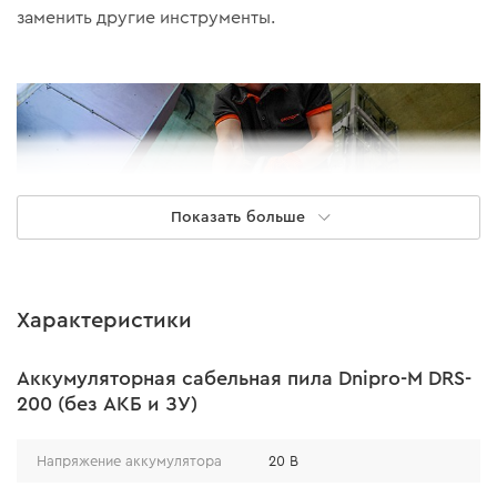
заменить другие инструменты.
Показать больше
Характеристики
Аккумуляторная сабельная пила Dnipro-M DRS-
200 (без АКБ и ЗУ)
ПРОИЗВОДИТЕЛЬНОСТЬ
Напряжение аккумулятора
20 В
Длина рабочего хода полотна 22 мм в сочетании с