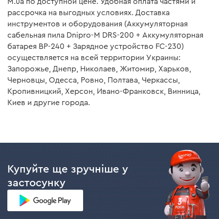
M.ua по доступной цене. Удобная оплата частями и
преимуществам имеет 4 ряда защиты:
рассрочка на выгодных условиях. Доставка
Пильное полотно
нет
инструментов и оборудования (Аккумуляторная
от перезарядки – когда заряд батареи
сабельная пила Dnipro-M DRS-200 + Аккумуляторная
максимален, процесс подачи тока прекращается;
Зарядное устройство Dnipro-M FC-230
батарея BP-240 + Зарядное устройство FC-230)
от переразрядки – когда заряд батареи
осуществляется на всей территории Украины:
минимальный, инструмент отключается
Запорожье, Днепр, Николаев, Житомир, Харьков,
Зарядное устройство
есть
автоматически и работа двигателя прекратится;
Черновцы, Одесса, Ровно, Полтава, Черкассы,
от перегрева – когда температура батареи станет
Кропивницкий, Херсон, Ивано-Франковск, Винница,
критически высокой, инструмент отключается
Аккумуляторная батарея Dnipro-M BP-240 4 А*ч
Киев и другие города.
автоматически и работа двигателя прекратится;
защита от короткого замыкания.
Аккумуляторная батарея
есть
Инструкция пользователя
Купуйте ще зручніше у
Эргономика
застосунку
Скачать инструкцию к "Аккумуляторная сабельная пила
Dnipro-M DRS-200 (без АКБ и ЗУ)"
Небольшой вес аккумулятора обеспечивает еще
большую эргономику инструмента и позволяет