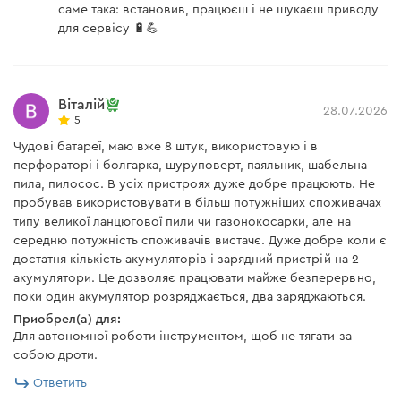
саме така: встановив, працюєш і не шукаєш приводу
формы. Как результат – повышается устойчивость и
Напряжение сети
230 В
для сервісу 🔋💪
качество распиловки.
Частота сети
50 Гц
Длина сетевого кабеля
1,9 м
Віталій
28.07.2026
5
Вес
0,33 кг
БЕЗОПАСНОСТЬ И КОНТРОЛЬ
Чудові батареї, маю вже 8 штук, використовую і в
перфораторі і болгарка, шуруповерт, паяльник, шабельна
Аккумуляторная батарея Dnipro-M BP-240 4 А*ч
пила, пилосос. В усіх пристроях дуже добре працюють. Не
Удобная работа как для правши, так и для левши.
пробував використовувати в більш потужніших споживачах
Сабельная пила оснащена функцией защиты от
типу великої ланцюгової пили чи газонокосарки, але на
Напряжение аккумулятора
20 В
случайного включения в виде фиксатора, который
середню потужність споживачів вистачє. Дуже добре коли є
находится по обе стороны, что создает максимально
достатня кількість акумуляторів і зарядний пристрій на 2
Емкость аккумулятора
4 А*ч
безопасные условия использования. К тому же,
акумулятори. Це дозволяє працювати майже безперервно,
поки один акумулятор розряджається, два заряджаються.
кнопка питания оборудована возможностью плавного
Технология
Li-Ion
аккумуляторных элементов
Приобрел(а) для:
набора колебаний, что без проблем позволит
Для автономної роботи інструментом, щоб не тягати за
подобрать оптимальную скорость для работы с
Вес
0,7 кг
собою дроти.
различными материалами.
Модель
Ответить
BP-240