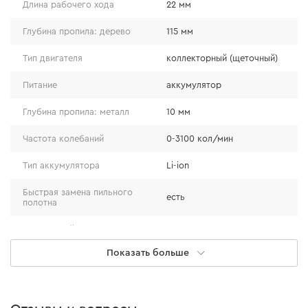
максимальной частотой колебаний 3000 кол/мин
Длина рабочего хода
22 мм
значительно ускоряют рабочий процесс и позволяют
Глубина пропила: дерево
115 мм
справиться с различными типами материалов: дерево,
металл, керамика, пластик и др. Главное – подобрать
Тип двигателя
коллекторный (щеточный)
соответствующее пильное полотно.
Питание
аккумулятор
Глубина пропила: металл
10 мм
Частота колебаний
0-3100 кол/мин
Тип аккумулятора
Li-ion
Быстрая замена пильного
есть
полотна
Мгновенный тормоз штока
есть
Показать больше
Защита от случайного
есть
включения
Защита от перегрузки
есть