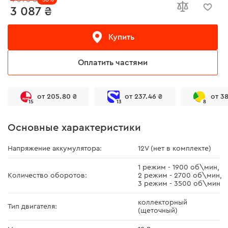
3 087 ₴
Купить
Оплатить частями
от 205.80 ₴
от 237.46 ₴
от 3
15
13
8
Основные характеристики
Напряжение аккумулятора:
12V (нет в комплекте)
1 режим - 1900 об\мин,
Количество оборотов:
2 режим - 2700 об\мин,
3 режим - 3500 об\мин
коллекторный
Тип двигателя:
(щеточный)