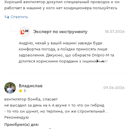
Номинальное напряжение
10,8 V
Хороший вентилятор докупил специальный проводок и он
работает в машине у кого нет кондиционера пользуйтесь
Совместимость с АКБ
BP-122, BP-123S, BP-125
Ответить
Модель
CF-12
Эксперт по инструменту
18.07.2026
Регулировка потока
есть
воздуха
Андрію, нехай у вашій машині завжди буде
комфортна погода, а поїздки приносять лише
Габаритные размеры
360x240x220 мм
ДхШхВ
задоволення. Дякуємо, що обираєте Dnipro-M та
ділитеся корисними порадами з іншими🌬️🚗✨
Вид источника энергии
аккумулятор
Комплектация
(без АКБ и ЗУ)
Владислав
09.06.2026
Наличие магнита
есть
5
вентилятор бомба, спасает
Питание
АКБ/Мережа
не высадил за день на 4 А акуме + то что он гибрид
Назначение
универсальное
- то что он шумит, но терпима, он же строительный .
Рекомендую
Вес
2.3 кг
Приобрел(а) для: