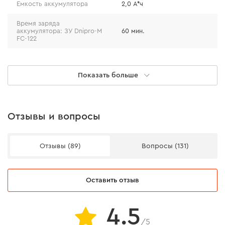
Емкость аккумулятора
2,0 А*ч
Время заряда
аккумулятора: ЗУ Dnipro-M
60 мин.
FC-122
Вес
0,15 кг
Показать больше
Модель
BP-122
Допустимая температура
от +5°С до +45°С
для зарядки АКБ
Отзывы и вопросы
Количество элементов
3
Индикатор заряда батареи
нет
Отзывы (89)
Вопросы (131)
Защита от перегрева
есть
Оставить отзыв
Защита от переразряда
есть
Защита от короткого
нет
4.5
замыкания
/5