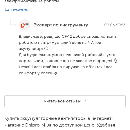
электромонтажные роботы
Комплектация
Ответить
Зарядное устройство Dnipro-M FC-122
Эксперт по инструменту
09.06.2026
Владиславе, раді, що CF-12 добре справляється з
Зарядное устройство
есть
роботою і витримує цілий день на 4 А·год
акумуляторі 🙂
Аккумуляторная батарея Dnipro-M BP-122 2.0 Ач
Для будівельних умов невеликий робочий шум є
нормальним, головне що не заважає в процесі 👌
Нехай і далі стабільно виручає на об’єктах і дає
Аккумуляторная батарея
есть
комфорт у спеку 🌿
Аккумуляторный вентилятор Dnipro-M CF-12
(без АКБ и ЗУ)
Читать все отзывы
Аккумуляторный
есть
вентилятор
Купить аккумуляторные вентиляторы в интернет-
Аккумуляторная батарея
нет
магазине Dnipro-M.ua по доступной цене. Удобная