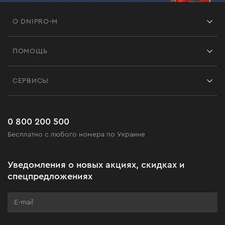
О DNIPRO-M
Франшиза
ПОМОЩЬ
Отзывы
Контакты
Блог
СЕРВИСЫ
Возврат
Работа
Сервис
Доставка и оплата
Новинки
Часто задаваемые вопросы
0 800 200 500
Черная пятница
Бесплатно с любого номера по Украине
Новости
Акционные наборы
Уведомления о новых акциях, скидках и
Бизнес-клиентам
спецпредложениях
Программа лояльности
Клуб мастерства