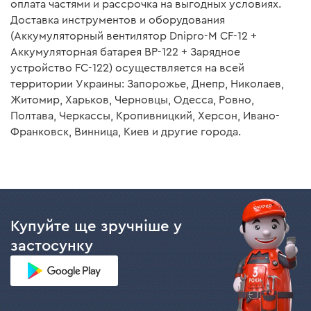
оплата частями и рассрочка на выгодных условиях.
Блок питания
есть
Доставка инструментов и оборудования
(Аккумуляторный вентилятор Dnipro-M CF-12 +
Зарядное устройство
нет
Аккумуляторная батарея BP-122 + Зарядное
Инструкция
есть
устройство FC-122) осуществляется на всей
территории Украины: Запорожье, Днепр, Николаев,
Житомир, Харьков, Черновцы, Одесса, Ровно,
Инструкция пользователя
Полтава, Черкассы, Кропивницкий, Херсон, Ивано-
Франковск, Винница, Киев и другие города.
Скачать инструкцию к "Зарядное устройство Dnipro-M
FC-122"
Скачать инструкцию к "Аккумуляторная батарея Dnipro-
M BP-122 2.0 Ач"
Купуйте ще зручніше у
застосунку
Скачать инструкцию к "Аккумуляторный вентилятор
Dnipro-M CF-12 (без АКБ и ЗУ)"