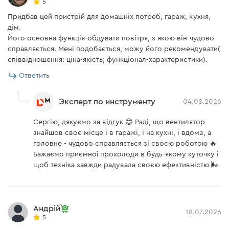
5
фиксации на плоских
есть
поверхностях
Придбав цей пристрій для домашніх потреб, гараж, кухня,
дім.
Угол наклона
360°
Його основна функція-обдувати повітря, з якою він чудово
справляється. Мені подобається, можу його рекомендувати(
Диаметр лопастей
150 мм
вентилятора
співвідношення: ціна-якість; функціонал-характеристики).
Ответить
Количество режимов
3 режима
работы
Эксперт по инструменту
04.08.2026
Скорость воздушного
потока в минимальном
4 м/с
режиме
Сергію, дякуємо за відгук 😊 Раді, що вентилятор
знайшов своє місце і в гаражі, і на кухні, і вдома, а
Скорость воздушного
головне - чудово справляється зі своєю роботою 🔥
5,4 м/с
потока в среднем режиме
Бажаємо приємної прохолоди в будь-якому куточку і
щоб техніка завжди радувала своєю ефективністю 🌬️
Скорость воздушного
потока в максимальном
7,4 м/с
режиме
Максимальный уровень
68 Дб
Андрій
шума
18.07.2026
5