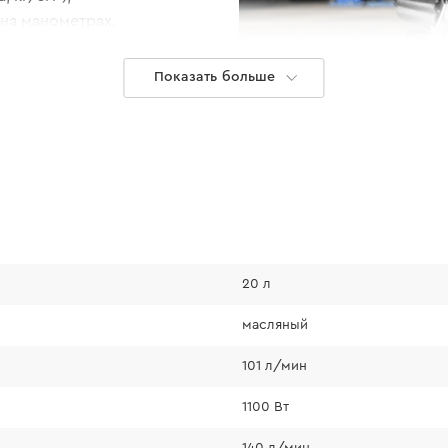
на манометрах.
Показать больше
20 л
Надежност
масляный
101 л/мин
система защи
соединения и
1100 Вт
корпус двиг
140 л/мин