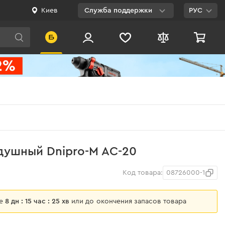
Киев
Служба поддержки
РУС
Viber
WhatsApp
Telegram
Facebook
E-mail
0 800 200 500
душный Dnipro-M AC-20
Бесплатно по
Украине
Код товара:
08726000-1
ще
8 дн : 15 час : 25 хв
или до окончения запасов товара