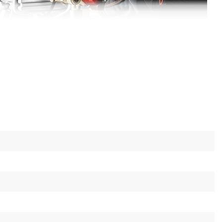
ь
ты от перегрева и перегрузки;
зготовлены из латуни;
ателя защищен дополнительным бандажом;