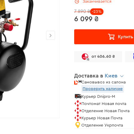
Заканчивается
7 890 ₴
-23%
6 099 ₴
Купить
от 406.60 ₴
15
Доставка в
Киев
Самовывоз из салона
Проверить наличие
Курьер Dnipro-M
Почтомат Новая почта
Отделение Новая Почта
Курьер Новая Почта
Отделение Укрпочта