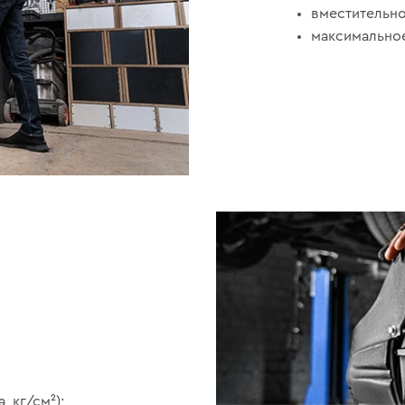
вместительно
максимальное
, кг/см²);