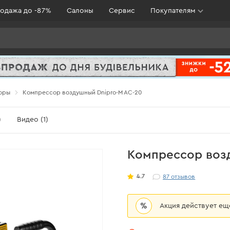
одажа до -87%
Салоны
Сервис
Покупателям
оры
Компрессор воздушный Dnipro-M AC-20
)
Видео (1)
Компрессор воз
4.7
87
отзывов
%
Акция действует е