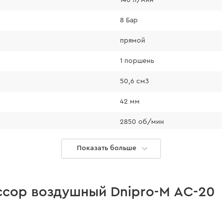
защитное пок
8 Бар
прямой
1 поршень
50,6 см3
42 мм
2850 об/мин
дает давлению в
3/8"
Показать больше
 бар. Это
AFC-70V
име;
уцера значительно
есть
ельный комфорт в
ссор воздушный Dnipro-M AC-20
есть
елю с