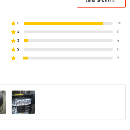
Оставить отзыв
5
78
4
0
3
4
2
0
1
5
ссор Dnipro-M АС-20 — самая компактная
нта компрессоров бренда. Его небольшие
 рукоятка облегчают хранение и
нструмента.