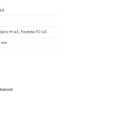
43
ipro-M 43, Foresta FC-43
 мм
ование