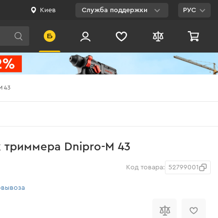
Киев
Служба поддержки
РУС
Viber
WhatsApp
Telegram
M 43
Facebook
E-mail
0 800 200 500
 триммера Dnipro-M 43
Бесплатно по
Украине
Код товара:
52799001
овывоза