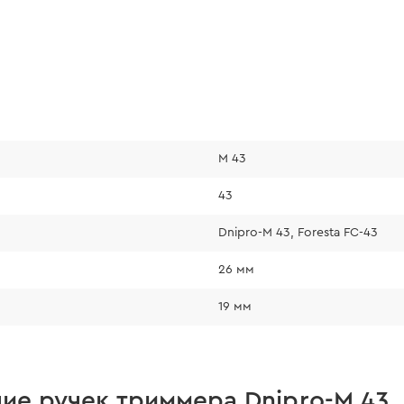
M 43
43
Dnipro-M 43, Foresta FC-43
26 мм
19 мм
ие ручек триммера Dnipro-M 43