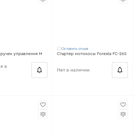
Совместимость:
Dnipro-M 110,
, M 52,
120, 120S
я мотокосы
Диаметр трубки:
26 мм
 мм
Все характеристики
>
садки в бак:
19,5 мм
Оставить отзыв
 ручек управления M
Стартер мотокосы Foresta FC-26S
я в
Нет в наличии
Совместимо с:
FC-26 DS, FC-26 S
ость:
Dnipro-M 52,
Модель:
FC-26S
52
Совместимость:
Foresta FC-26S,
танги:
28 мм
26DS
учек:
22 мм