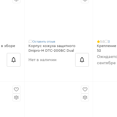
FС-44, M 43
 43
Модель:
для мотокосы Dnipro-M
Модель:
дл
52
Длина:
195
Диаметр трубки:
22 мм
Диаметр по
Длина троса:
90 см
Оставить отзыв
2
3.0
Стартер для мотокосы в зборе
Корпус кожуха защитного
Крепление
Dnipro-M DTC-200BC Dual
52
Ожидаетс
Нет в наличии
сентябре
X, FC-52 LX,
Совместимо с:
DTC-200BC, DTC-
Модель:
52
-60 AV
202BC
Совместим
Модель:
DTC-200BC Dual
Foresta FC-
Совместимость:
DTC-200BC Dual
Диаметр ш
Размер посадки:
77 мм
Диаметр р