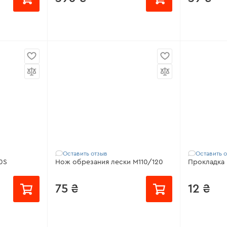
 FC-45 LX,
Совместим
от 49 ₴/месяц
 FС-44, M
LX, FС-42, 
Совместимо с:
110
Оставить отзыв
Оставить 
0S
Нож обрезания лески M110/120
Прокладка
75 ₴
12 ₴