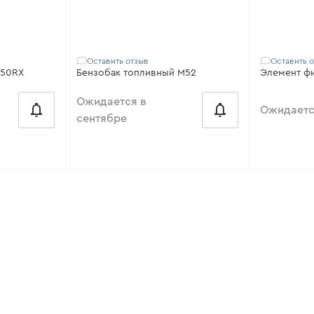
Все характеристики
>
Все харак
Оставить отзыв
Оставить 
/50RX
Бензобак топливный M52
Элемент ф
Ожидается в
Ожидаетс
сентябре
), 33М,
Совместимо с:
52S, FC-47 LX, FC-
Совместим
52 LX, M 43, M 52