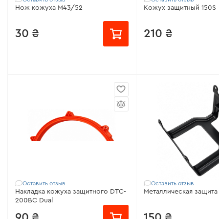
Нож кожуха M43/52
Кожух защитный 150S
30 ₴
210 ₴
Совместимо с:
43S, 52S, FC-139
Совместимо с:
150S
LX, FC-43X, FC-45 LX, FC-47 LX, FC-
52 LX, FC-53 FS, FС-42, FС-43,
FС-44, M 43, M 52
Модель:
43
Совместимость:
Мотокоса
Dnipro-M 43, 52, Foresta FC-43, FC-
52, Электротриммер 110, 120
Длина:
60 мм
Оставить отзыв
Оставить отзыв
Накладка кожуха защитного DTC-
Металлическая защита
200BC Dual
90 ₴
150 ₴