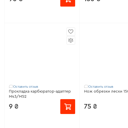
Совместимо с:
DTC-200BC, DTC-
Совместимо с:
FC-43X,
202BC
FC-47 LX, FС-42, FС-43,
43
Оставить отзыв
Оставить отзыв
Прокладка карбюратор-адаптер
Нож обрезки лески 15
M43/M52
9 ₴
75 ₴