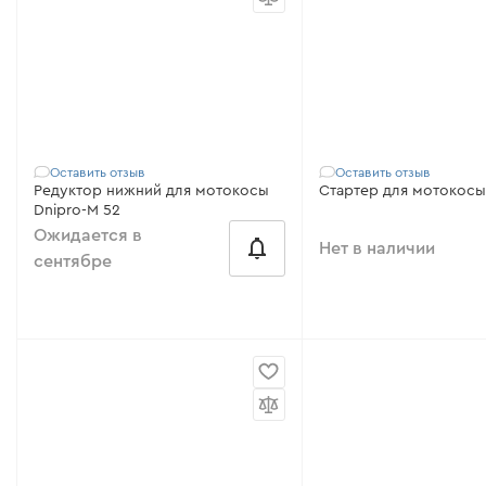
Модель:
43
Модель:
для мотокосы
Совместимость:
Dnipro-M 43, 52,
Foresta FC-43, FC-52
Расстояние между центрами:
50
мм
Все характеристики
>
Оставить отзыв
Оставить отзыв
Редуктор нижний для мотокосы
Dnipro-M 52
Ожидается в
Нет в наличии
сентябре
Совместимо с:
FC-47 L
от 53 ₴/месяц
FC-53 FS, FC-55 AV, FC
Модель:
в зборе
Совместимо с:
M 52
Модель:
для мотокосы 52