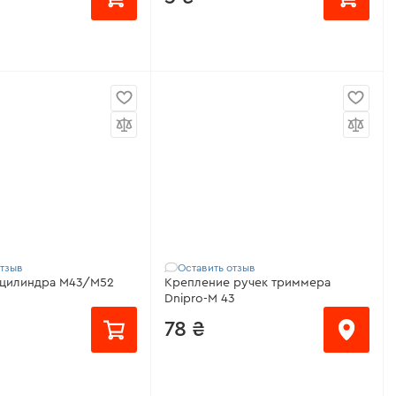
о с:
43S, FC-43X, FC-45
Совместимо с:
14 Turbo, 43S,
FС-43, FС-44, M 43
50RX, 50RX (N), 52S, FA-38LX, FA-
38S, FC-43X, FC-45 LX, FC-47 LX,
FC-52 LX, FC-53 FS,
отзыв
Оставить отзыв
 цилиндра M43/M52
Крепление ручек триммера
Dnipro-M 43
78 ₴