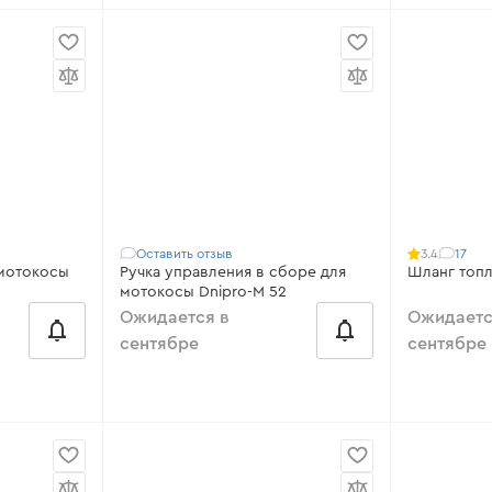
Совместимо с:
110, 120, 120S, FT-
Совместим
16, FT-16S, FT-20, FT-20S
FC-43X, FC-
LX, FC-53 F
FС-43, FС-4
Оставить отзыв
17
3.4
Ручка управления в сборе для
мотокосы Dnipro-M 52
Ожидается в
Ожидаетс
сентябре
сентябре
Совместим
от 49 ₴/месяц
FC-45 LX, F
53 FS, FC-5
Совместимо с:
52S, M 52