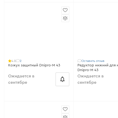
Совместимо с:
43S, 52S, FC-43X,
Совместимо с:
150S
FC-45 LX, FC-47 LX, FC-52 LX, FC-
53 FS, FC-55 AV, FC-60 AV, FС-42,
FС-43, FС-44, M
2
Оставить отзыв
4.0
Кожух защитный Dnipro-M 43
Редуктор нижний для мотокосы
Dnipro-M 43
Ожидается в
Ожидается в
сентябре
сентябре
Совместимо с:
FC-139 LX, FC-43X,
от 50 ₴/месяц
FC-45 LX, FC-47 LX, FC-52 LX, FC-
53 FS, FС-42, FС-43, FС-44
Совместимо с:
M 43