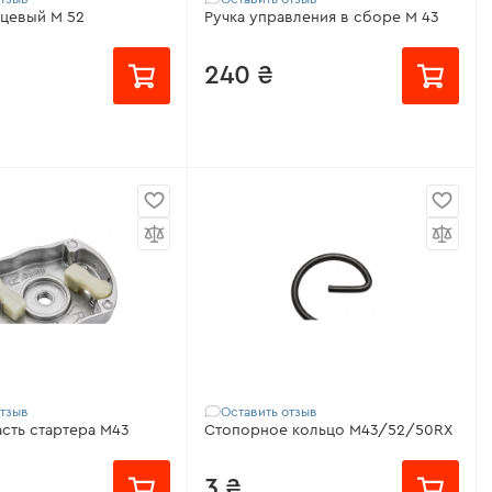
нцевый M 52
Ручка управления в сборе M 43
240 ₴
Совместимо с:
M 43
есяц
ость:
Всеми
и и тримерами
ьная характеристика:
й
о с:
M 52
отзыв
Оставить отзыв
асть стартера M43
Стопорное кольцо M43/52/50RX
3 ₴