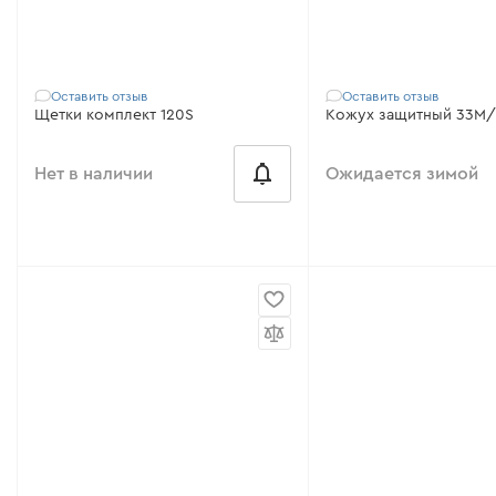
Оставить отзыв
Оставить отзыв
Щетки комплект 120S
Кожух защитный 33М
Нет в наличии
Ожидается зимой
Совместимо с:
110, 120, 120S, FT-
Совместимо с:
33M (N
10CS, FT-11D, FT-11DS, FT-12, FT-12S
50RX, 50RX (N)