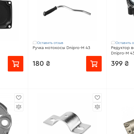
Оставить отзыв
Оставить 
Ручка мотокосы Dnipro-M 43
Редуктор верхний 
Dnipro-M 4
180 ₴
399 ₴
 FC-45 LX,
Совместимо с:
FC-26 S, FС-42,
от 50 ₴/
FС-43, FС-44, M 43
Модель:
43
Совместим
Совместимость:
Dnipro-M 43,
Модель:
дл
Foresta FC-43
Диаметр трубки:
19 мм