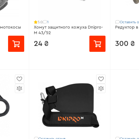
1
Оставить 
3.0
Хомут защитного кожуха Dnipro-
Редуктор в
M 43/52
24 ₴
300 ₴
3S, 50RX,
Совместимо с:
43S, 52S, FC-139
от 38 ₴/м
X, FC-43X,
LX, FC-43X, FC-45 LX, FC-47 LX, FC-
52 LX, FC-
52 LX, FC-53 FS, FС-42, FС-43,
Совместим
FС-44, M 43, M 52
11D, FT-11DS
 FC-43
Модель:
43/52
нтрами:
52
Совместимость:
Dnipro-M M43,
52, 43S, 52S, Foresta FC-43, FC-52
ки:
10 мм
Расстояние между центрами:
43-
52 мм
Оставить отзыв
Оставить 