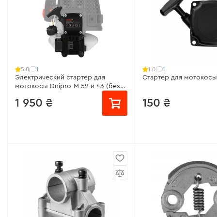
1
1
5.0
1.0
Электрический стартер для
Стартер для мотокосы
мотокосы Dnipro-M 52 и 43 (без
АКБ и ЗУ)
1 950 ₴
150 ₴
Совместимо с:
FC-43X,
от 130 ₴/месяц
FС-42, FС-43, FС-44
Модель:
52 и 43 (без АКБ и ЗУ)
Максимальное напряжение:
20 В
Номинальное напряжение:
18 В
Тип двигателя:
щеточный