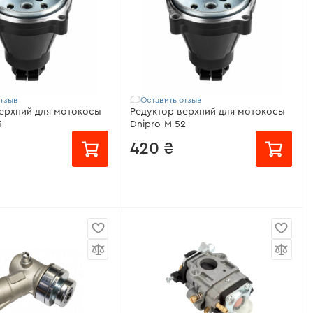
отзыв
Оставить отзыв
для мотокосы
Редуктор верхний для мотокосы
3
Dnipro-M 52
420 ₴
месяц
от 53 ₴/месяц
о с:
M 43
Совместимо с:
M 52
я мотокосы 43
Модель:
для мотокосы 52