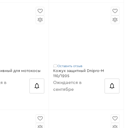
о с:
14 Turbo, 43S, 52S,
Совместимо с:
M 43
45 LX, FC-47 LX, FC-52
Модель:
43
S, FC-55 AV, FС-42,
Совместимость:
Dnipro-M 43,
4, G
Foresta FC-43
Диаметр штанги:
26 мм
Все характеристики
>
Оставить отзыв
Шланг топливный для мотокосы
Кожух защитный Dnipro-M
110/120S
я в
Ожидается в
сентябре
о с:
33М, 43S, FC-43X,
Совместимо с:
110, 120, 120S
C-47 LX, FC-52 LX, FC-
Модель:
110/120S
5 AV, FС-42, FС-43,