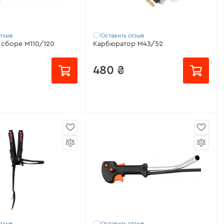
отзыв
Оставить отзыв
 сборе M110/120
Карбюратор M43/52
480 ₴
есяц
от 60 ₴/месяц
о с:
110, 120, 120S, FT-
Совместимо с:
FC-43X, FC-45 LX,
, FT-12, FT-12S
FC-47 LX, FC-52 LX, FC-53 FS, FC-
55 AV, FC-60 AV, FС-42, FС-43,
FС-44, M 43, M 52,
отзыв
Оставить отзыв