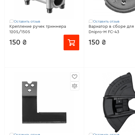
Все характеристики
>
Оставить отзыв
Оставить отзыв
Крепление ручек триммера
Вариатор в сборе для мотокосы
120S/150S
Dnipro-M FC-43
150 ₴
150 ₴
Совместимо с:
120, 120S, 150S
Совместимо с:
33М, 4
50RX (N), 52S, FC-139 L
Модель:
120S/150S
FC-45 LX, FC-47 LX, FC-
Совместимость:
Dnipro-M
53 FS, FC-55 AV,
120S/150S
Модель:
для мотокосы
Диаметр трубки:
26 мм
Расстояние между це
мм
Все характеристики
>
Диаметр винтов посад
Все характеристики
>
Оставить отзыв
Оставить отзыв