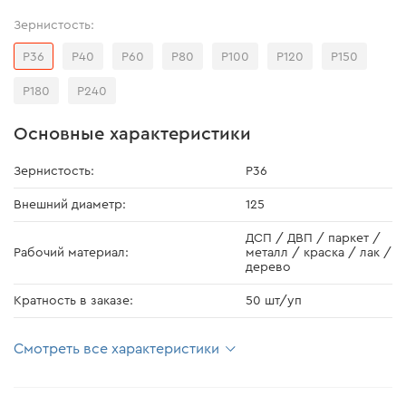
Зернистость:
Р36
Р40
Р60
Р80
Р100
Р120
Р150
Р180
Р240
Основные характеристики
Зернистость:
Р36
Внешний диаметр:
125
ДСП / ДВП / паркет /
Рабочий материал:
металл / краска / лак /
дерево
Кратность в заказе:
50 шт/уп
Смотреть все характеристики