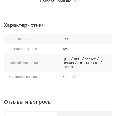
Показать больше
Характеристики
Особенности
Зернистость
Р36
абразивный материал – белый электрокорунд
(Al2O3 - 97-99%);
Внешний диаметр
125
бумажная основа повышенной плотности – 160
ДСП / ДВП / паркет /
г/м;
Рабочий материал
металл / краска / лак /
дерево
абразивный слой, который не отрывается даже
при интенсивной эксплуатации.
Кратность в заказе
50 шт/уп
Отзывы и вопросы