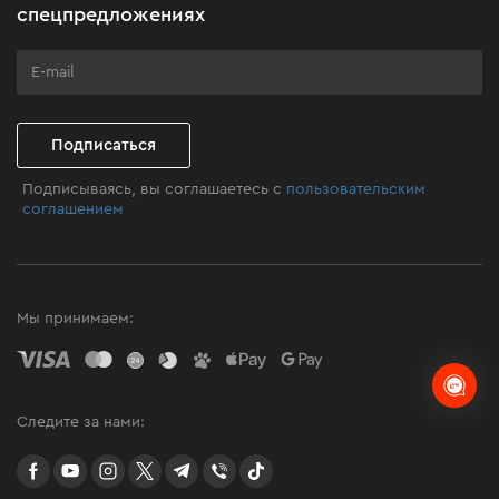
Бизнес-клиентам
спецпредложениях
Программа лояльности
Клуб мастерства
Подписаться
Подписываясь, вы соглашаетесь с
пользовательским
соглашением
Мы принимаем:
Следите за нами:
facebook
youtube
instagram
twitter
telegram
Viber
TikTok