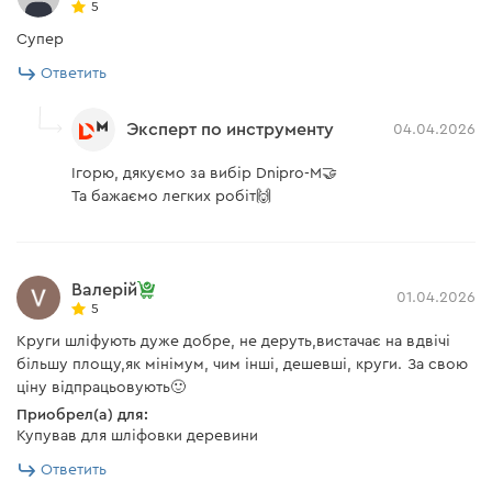
5
Супер
Ответить
Эксперт по инструменту
04.04.2026
Ігорю, дякуємо за вибір Dnipro-M🤝
Та бажаємо легких робіт🙌
Валерій
01.04.2026
5
Круги шліфують дуже добре, не деруть,вистачає на вдвічі
більшу площу,як мінімум, чим інші, дешевші, круги. За свою
ціну відпрацьовують🙂
Приобрел(а) для:
Купував для шліфовки деревини
Ответить