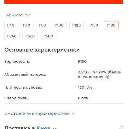
Зернистость:
Р40
Р60
Р80
Р100
Р120
Р150
Р180
Р240
Р360
Р600
Основные характеристики
Зернистость:
Р180
Al2O3 - 97-99% (белый
Абразивный материал:
электрокорунд)
Плотность основы:
160 г/м
Отвод пыли:
8 отв.
Смотреть все характеристики
Доставка в
Киев