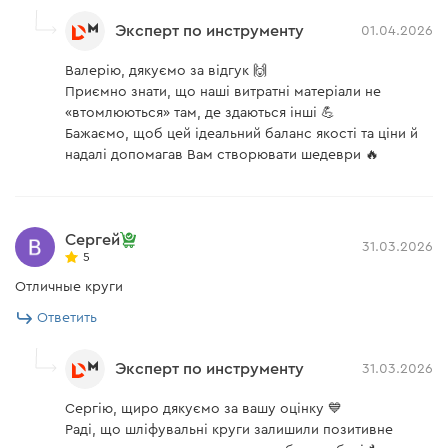
Эксперт по инструменту
01.04.2026
Валерію, дякуємо за відгук 🙌
Приємно знати, що наші витратні матеріали не
«втомлюються» там, де здаються інші 💪
Бажаємо, щоб цей ідеальний баланс якості та ціни й
надалі допомагав Вам створювати шедеври 🔥
Сергей
31.03.2026
5
Отличные круги
Ответить
Эксперт по инструменту
31.03.2026
Сергію, щиро дякуємо за вашу оцінку 💙
Раді, що шліфувальні круги залишили позитивне