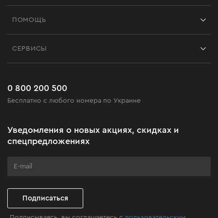
Франшиза
ПОМОЩЬ
Отзывы
Контакты
Блог
СЕРВИСЫ
Возврат
Работа
Сервис
Доставка и оплата
Новинки
Часто задаваемые вопросы
0 800 200 500
Черная пятница
Бесплатно с любого номера по Украине
Новости
Акционные наборы
Уведомления о новых акциях, скидках и
Бизнес-клиентам
спецпредложениях
Программа лояльности
Клуб мастерства
Подписаться
Подписываясь, вы соглашаетесь с
пользовательским