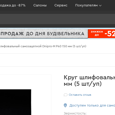
одажа до -87%
Салоны
Сервис
Покупателям
лифовальный самозацепной Dnipro-M Р40 150 мм (5 шт/уп)
Круг шлифовальн
мм (5 шт/уп)
Оставить отзыв
Доступен только для сам
Зернистость: