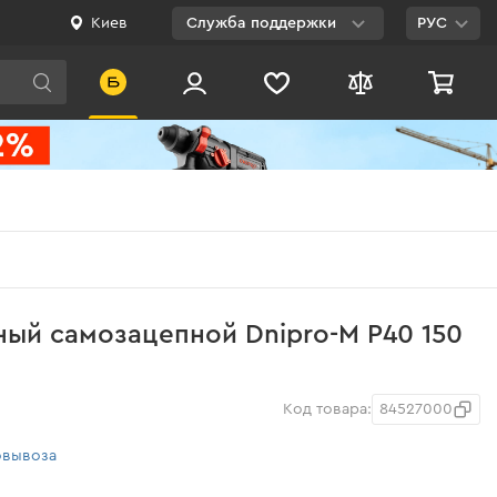
Киев
Служба поддержки
РУС
Viber
WhatsApp
Telegram
Facebook
E-mail
0 800 200 500
ый самозацепной Dnipro-M Р40 150
Бесплатно по
Украине
Код товара:
84527000
овывоза