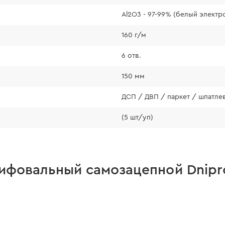
Al2O3 - 97-99% (белый электр
160 г/м
6 отв.
150 мм
ДСП / ДВП / паркет / шпатлев
(5 шт/уп)
ифовальный самозацепной Dnipro