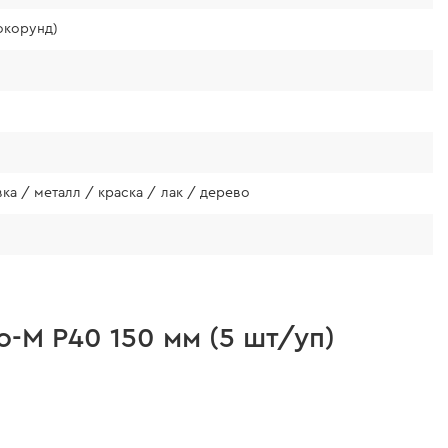
окорунд)
ка / металл / краска / лак / дерево
-M Р40 150 мм (5 шт/уп)