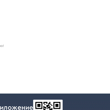
но!
риложение