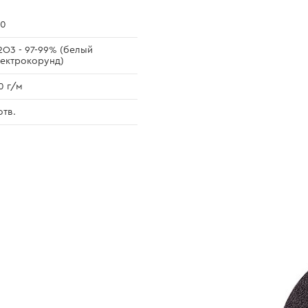
40
2O3 - 97-99% (белый
ектрокорунд)
0 г/м
отв.