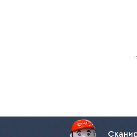
По
Сканир